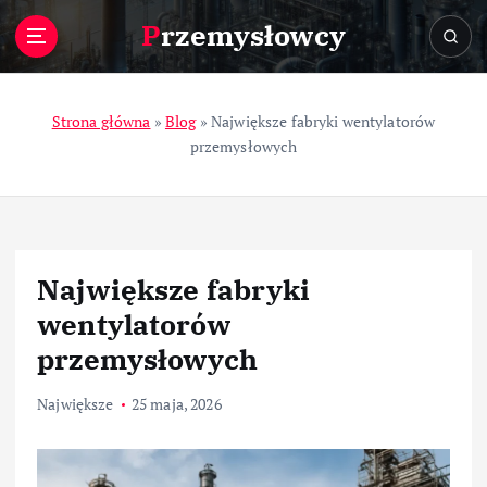
S
Przemysłowcy
k
i
p
t
Strona główna
»
Blog
»
Największe fabryki wentylatorów
o
przemysłowych
c
o
n
t
e
Największe fabryki
n
t
wentylatorów
przemysłowych
Największe
25 maja, 2026