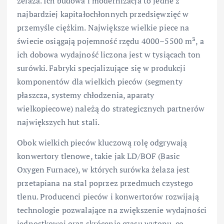
żelaza. Ich budowa i modernizacja to jedne z
najbardziej kapitałochłonnych przedsięwzięć w
przemyśle ciężkim. Największe wielkie piece na
świecie osiągają pojemność rzędu 4000–5500 m³, a
ich dobowa wydajność liczona jest w tysiącach ton
surówki. Fabryki specjalizujące się w produkcji
komponentów dla wielkich pieców (segmenty
płaszcza, systemy chłodzenia, aparaty
wielkopiecowe) należą do strategicznych partnerów
największych hut stali.
Obok wielkich pieców kluczową rolę odgrywają
konwertory tlenowe, takie jak LD/BOF (Basic
Oxygen Furnace), w których surówka żelaza jest
przetapiana na stal poprzez przedmuch czystego
tlenu. Producenci pieców i konwertorów rozwijają
technologie pozwalające na zwiększenie wydajności
jednostkowej oraz skrócenie czasu wytopu, co