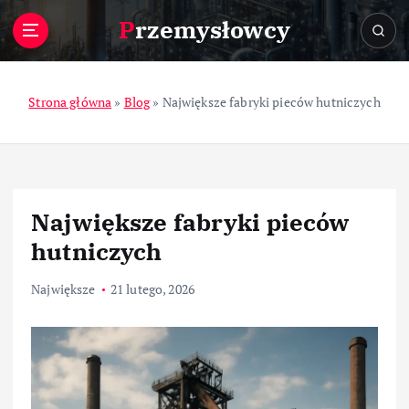
S
Przemysłowcy
k
i
p
t
Strona główna
»
Blog
»
Największe fabryki pieców hutniczych
o
c
o
n
t
Największe fabryki pieców
e
n
hutniczych
t
Największe
21 lutego, 2026