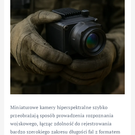
Miniaturowe kamery hiperspektralne szybko
przeobrażają sposób prowadzenia rozpoznania
wojskowego, łącząc zdolność do rejestrowania
bardzo szerokiego zakresu długości fal z formatem