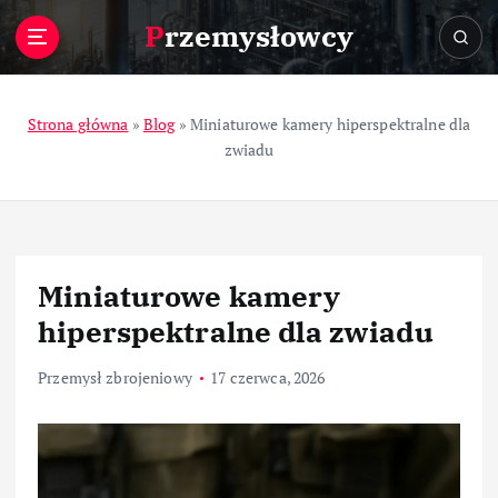
S
Przemysłowcy
k
i
p
t
Strona główna
»
Blog
»
Miniaturowe kamery hiperspektralne dla
o
zwiadu
c
o
n
t
e
Miniaturowe kamery
n
t
hiperspektralne dla zwiadu
Przemysł zbrojeniowy
17 czerwca, 2026