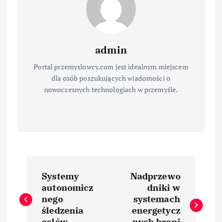
admin
Portal przemyslowcy.com jest idealnym miejscem
dla osób poszukujących wiadomości o
nowoczesnych technologiach w przemyśle.
N
Systemy
Nadprzewo
a
autonomicz
dniki w
nego
systemach
w
śledzenia
energetycz
celów
nych broni