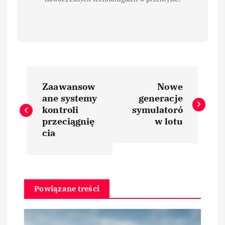
N
Zaawansow
Nowe
a
ane systemy
generacje
kontroli
symulatoró
w
przeciągnię
w lotu
cia
i
g
Powiązane treści
a