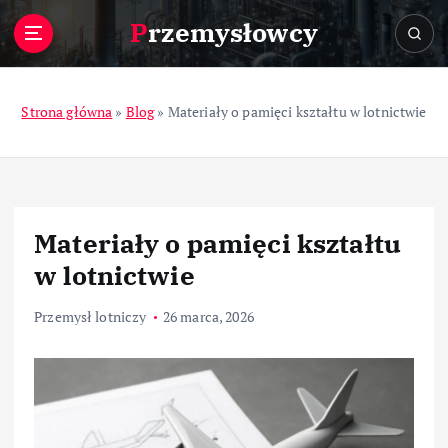
S
Przemysłowcy
k
i
p
t
Strona główna
»
Blog
»
Materiały o pamięci kształtu w lotnictwie
o
c
o
n
t
Materiały o pamięci kształtu
e
n
w lotnictwie
t
Przemysł lotniczy
26 marca, 2026