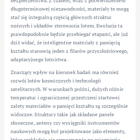
bezpieczeństwa. Z czasem, wraz z potwierdzeniem
długoterminowej niezawodności, materiały te mogą
stać się integralną częścią głównych struktur
nośnych i układów sterowania lotem. Ewolucja ta
prawdopodobnie będzie przebiegać etapami, ale już
dziś widać, że inteligentne materiały z pamięcią
kształtu stanowią jeden z filarów przyszłościowego,
adaptacyjnego lotnictwa.
Znaczący wpływ na kierunek badań ma również
rozwój lotów kosmicznych i technologii
satelitarnych. W warunkach próżni, dużych różnic
temperatur i ograniczonej przestrzeni startowej
zalety materiałów o pamięci kształtu są szczególnie
widoczne. Struktury takie jak składane panele
słoneczne, anteny czy wysięgniki instrumentów
naukowych mogą być projektowane jako elementy,
które rozkładają się samoczynnie po osiągnięciu