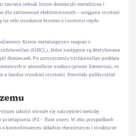
n zawiera jednak liczne domieszki metaliczne i
ne dla zastosowań elektronicznych – osiągana czystość
 na celu uzyskanie krzemu o czystości rzędu
osilanowy. Krzem metalurgiczny reaguje z
richlorosilan (SiHCl₃), które następnie są destylowane
ęść domieszek. Po oczyszczeniu trichlorosilan poddaje
rzemowych w atmosferze wodoru (proces Siemensa), co
o o bardzo wysokiej czystości. Powstały polikryształ
rzemu
ższej jakości stosuje się najczęściej metodę
o przetapiania (FZ – float zone). W obu przypadkach
u o kontrolowanym składzie chemicznym i strukturze