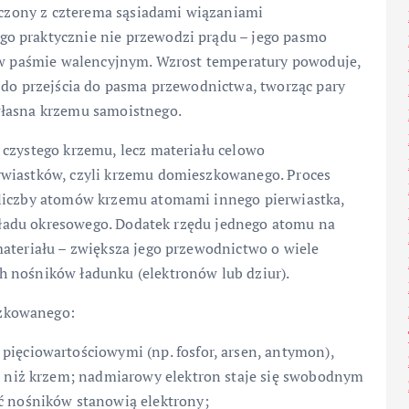
łączony z czterema sąsiadami wiązaniami
o praktycznie nie przewodzi prądu – jego pasmo
ę w paśmie walencyjnym. Wzrost temperatury powoduje,
 do przejścia do pasma przewodnictwa, tworząc pary
własna krzemu samoistnego.
 czystego krzemu, lecz materiału celowo
rwiastków, czyli krzemu domieszkowanego. Proces
 liczby atomów krzemu atomami innego pierwiastka,
 układu okresowego. Dodatek rzędu jednego atomu na
materiału – zwiększa jego przewodnictwo o wiele
h nośników ładunku (elektronów lub dziur).
zkowanego:
ięciowartościowymi (np. fosfor, arsen, antymon),
j niż krzem; nadmiarowy elektron staje się swobodnym
ć nośników stanowią elektrony;