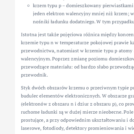
krzem typu p – domieszkowany pierwiastkami tr
jeden elektron walencyjny mniej niż krzem; w 
nośniki ładunku dodatniego. W tym przypadku
Istotna jest także pojęciowa różnica między konce
krzemie typu n w temperaturze pokojowej prawie k
przewodnictwa, natomiast w krzemie typu p atomy 
walencyjnym. Poprzez zmianę poziomu domieszkow
przewodzące materiału: od bardzo słabo przewodzą
przewodnik.
Styk dwóch obszarów krzemu o przeciwnym typie pr
budulec elementów elektronicznych. W obszarze g
(elektronów z obszaru n i dziur z obszaru p), co p
ruchome ładunki są w dużej mierze nieobecne. Pole 
prostujące, a przy odpowiednim ukształtowaniu i d
laserowe, fotodiody, detektory promieniowania i wi