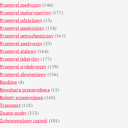
Przemysł medyczny
(146)
Przemysł motoryzacyjny
(177)
Przemysł odzieżowy
(13)
Przemysł papierniczy
(154)
Przemysł petrochemiczny
(161)
Przemysł spożywczy
(35)
Przemysł stalowy
(164)
Przemysł tekstylny
(177)
Przemysł wydobywczy
(159)
Przemysł zbrojeniowy
(156)
Ranking
(4)
Rewolucja przemysłowa
(15)
Roboty przemysłowe
(163)
Transport
(118)
Znane osoby
(252)
Zrównoważony rozwój
(101)