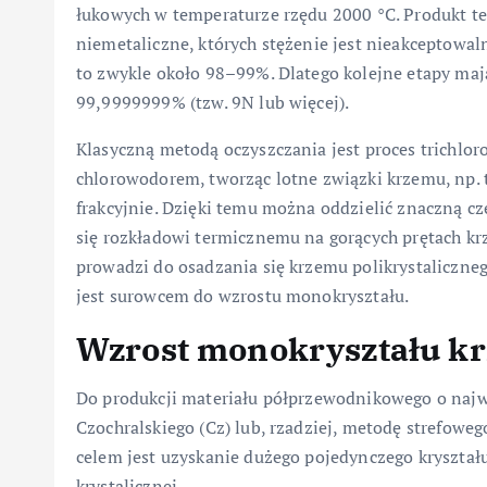
łukowych w temperaturze rzędu 2000 °C. Produkt te
niemetaliczne, których stężenie jest nieakceptowal
to zwykle około 98–99%. Dlatego kolejne etapy mają
99,9999999% (tzw. 9N lub więcej).
Klasyczną metodą oczyszczania jest proces trichlor
chlorowodorem, tworząc lotne związki krzemu, np. t
frakcyjnie. Dzięki temu można oddzielić znaczną cz
się rozkładowi termicznemu na gorących prętach k
prowadzi do osadzania się krzemu polikrystaliczneg
jest surowcem do wzrostu monokryształu.
Wzrost monokryształu k
Do produkcji materiału półprzewodnikowego o najwy
Czochralskiego (Cz) lub, rzadziej, metodę strefoweg
celem jest uzyskanie dużego pojedynczego kryształ
krystalicznej.