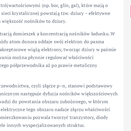
ójwartościowymi (np. bor, glin, gal), które mają o
sieci krystalicznej powstają tzw. dziury – efektywne
 większość nośników to dziury.
ntracją domieszek a koncentracją nośników ładunku. W
ażdy atom donora oddaje swój elektron do pasma
akceptorowe wiążą elektrony, tworząc dziury w paśmie
ania można płynnie regulować właściwości
cego półprzewodnika aż po prawie metaliczny
zewodnictwa, czyli złącze p–n, stanowi podstawowy
ranicznym następuje dyfuzja nośników większościowych
rowadzi do powstania obszaru zubożonego, w którym
elektryczne tego obszaru nadaje złączu właściwości
omieszkowaniu pozwala tworzyć tranzystory, diody
ele innych wyspecjalizowanych struktur.