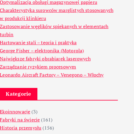
Optymalizacja obsługi magazynowej papieru
Charakterystyka surowców marglistych stosowanych
w produkcji klinkieru
Zastosowanie węglików spiekanych w elementach
turbin
Hartowanie stali – teoria i praktyka
George Fisher – elektronika (Motorola)
Największe fabryki obrabiarek laserowych
Zarządzanie ryzykiem procesowym
Leonardo Aircraft Factory – Venegono – Włochy
Kategorie
Ekoinnowacje
(3)
Fabryki na świecie
(161)
Historia przemysłu
(156)