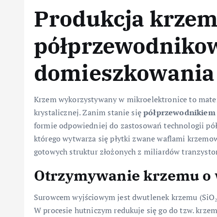
Produkcja krze
półprzewodnikow
domieszkowania
Krzem wykorzystywany w mikroelektronice to materi
krystalicznej. Zanim stanie się
półprzewodnikiem
formie odpowiedniej do zastosowań technologii pół
którego wytwarza się płytki zwane waflami krzemow
gotowych struktur złożonych z miliardów tranzystor
Otrzymywanie krzemu o w
Surowcem wyjściowym jest dwutlenek krzemu (SiO₂)
W procesie hutniczym redukuje się go do tzw. krze