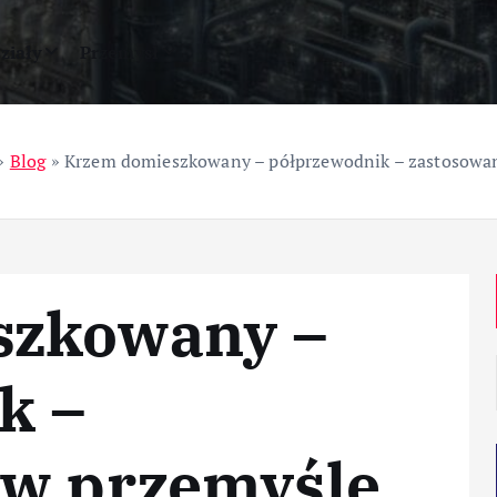
ziały
Przemysł
»
Blog
»
Krzem domieszkowany – półprzewodnik – zastosowa
szkowany –
k –
 w przemyśle