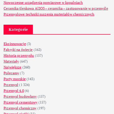
Nowoczesne urządzenia pomiarowe w kopalniach
Ceramika tlenkowa Al2O3 – ceramika – zastosowanie w przemyśle
Przemysłowe techniki suszenia materiałów chemicznych
Kategorie
Ekoinnowacje
(3)
Fabryki na świecie
(162)
Historia przemysłu
(157)
Materiały
(647)
Największe
(260)
Polecamy
(7)
Porty morskie
(143)
Przemysł
(1 324)
Przemysł 4.0
(6)
Przemysł budowlany
(157)
Przemysł cementowy
(157)
Przemysł chemiczny
(197)
Przemysł ciężki
(35)