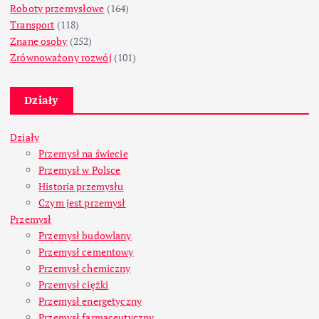
Roboty przemysłowe
(164)
Transport
(118)
Znane osoby
(252)
Zrównoważony rozwój
(101)
Działy
Działy
Przemysł na świecie
Przemysł w Polsce
Historia przemysłu
Czym jest przemysł
Przemysł
Przemysł budowlany
Przemysł cementowy
Przemysł chemiczny
Przemysł ciężki
Przemysł energetyczny
Przemysł farmaceutyczny