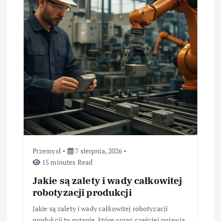
i
s
u
Przemysł
7 sierpnia, 2026
15 minutes Read
Jakie są zalety i wady całkowitej
robotyzacji produkcji
Jakie są zalety i wady całkowitej robotyzacji
produkcji to pytanie, które coraz częściej pojawia