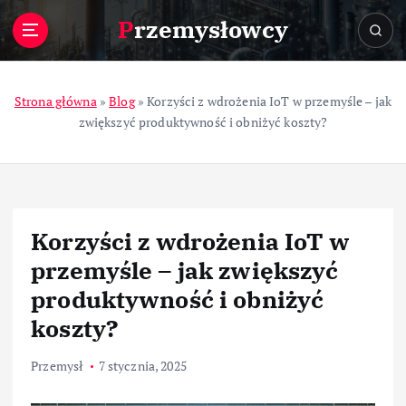
S
Przemysłowcy
k
i
p
t
Strona główna
»
Blog
»
Korzyści z wdrożenia IoT w przemyśle – jak
o
zwiększyć produktywność i obniżyć koszty?
c
o
n
t
e
Korzyści z wdrożenia IoT w
n
t
przemyśle – jak zwiększyć
produktywność i obniżyć
koszty?
Przemysł
7 stycznia, 2025