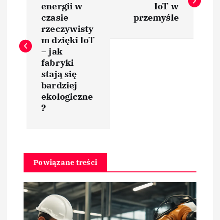
energii w
IoT w
w
czasie
przemyśle
rzeczywisty
i
m dzięki IoT
– jak
fabryki
g
stają się
bardziej
a
ekologiczne
?
c
j
a
Powiązane treści
w
p