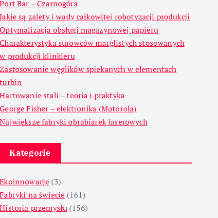
Port Bar – Czarnogóra
Jakie są zalety i wady całkowitej robotyzacji produkcji
Optymalizacja obsługi magazynowej papieru
Charakterystyka surowców marglistych stosowanych
w produkcji klinkieru
Zastosowanie węglików spiekanych w elementach
turbin
Hartowanie stali – teoria i praktyka
George Fisher – elektronika (Motorola)
Największe fabryki obrabiarek laserowych
Kategorie
Ekoinnowacje
(3)
Fabryki na świecie
(161)
Historia przemysłu
(156)