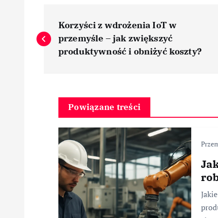
N
Korzyści z wdrożenia IoT w
a
przemyśle – jak zwiększyć
produktywność i obniżyć koszty?
w
i
Powiązane treści
g
Prze
a
Jak
c
rob
Jakie
j
prod