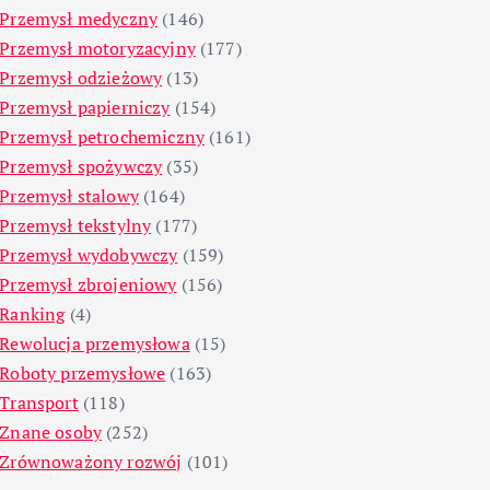
Przemysł medyczny
(146)
Przemysł motoryzacyjny
(177)
Przemysł odzieżowy
(13)
Przemysł papierniczy
(154)
Przemysł petrochemiczny
(161)
Przemysł spożywczy
(35)
Przemysł stalowy
(164)
Przemysł tekstylny
(177)
Przemysł wydobywczy
(159)
Przemysł zbrojeniowy
(156)
Ranking
(4)
Rewolucja przemysłowa
(15)
Roboty przemysłowe
(163)
Transport
(118)
Znane osoby
(252)
Zrównoważony rozwój
(101)