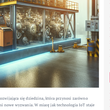
ozwijająca się dziedzina, która przynosi zarówno
wami nowe wyzwania. W miarę jak technologia IoT staje