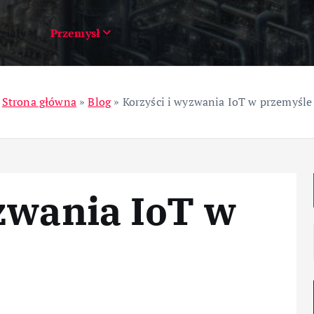
ziały
Przemysł
Strona główna
»
Blog
»
Korzyści i wyzwania IoT w przemyśle
zwania IoT w