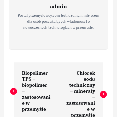
admin
Portal przemyslowcy.com jest idealnym miejscem
dla osób poszukujących wiadomości o
nowoczesnych technologiach w przemyśle.
N
Biopolimer
Chlorek
a
TPS –
sodu
biopolimer
techniczny
w
–
– minerały
zastosowani
–
i
e w
zastosowani
przemyśle
e w
przemyśle