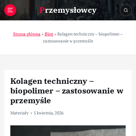
S
Przemysłowcy
k
i
p
t
Strona główna
»
Blog
»
Kolagen techniczny – biopolimer –
o
zastosowanie w przemyśle
c
o
n
t
e
Kolagen techniczny –
n
t
biopolimer – zastosowanie w
przemyśle
Materiały
5 kwietnia, 2026