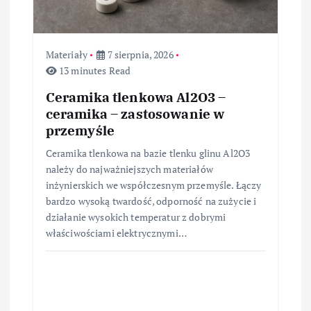
u
Materiały
7 sierpnia, 2026
13 minutes Read
Ceramika tlenkowa Al2O3 –
ceramika – zastosowanie w
przemyśle
Ceramika tlenkowa na bazie tlenku glinu Al2O3
należy do najważniejszych materiałów
inżynierskich we współczesnym przemyśle. Łączy
bardzo wysoką twardość, odporność na zużycie i
działanie wysokich temperatur z dobrymi
właściwościami elektrycznymi…