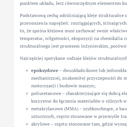
punktem układu, lecz równorzędnym elementem kon
Podstawową cechą odróżniającą kleje strukturalne o
przenoszenia naprężeń: rozciągających, ścinającyc
to, że spoina klejowa musi zachować swoje właściw
temperatur, wilgotności, ekspozycji na chemikalia 
strukturalnego jest procesem inżynierskim, porów
Najczęściej spotykane rodzaje klejów strukturalnych
epoksydowe
– dwuskładnikowe lub jednoskła
mechanicznej, znakomitej przyczepności do me
motoryzacji i budowie maszyn;
poliuretanowe – charakteryzujące się dobrą el
korzystne do łączenia materiałów o różnych w
metakrylanowe (MMA) – szybkoschnące, o bard
sztucznych, często stosowane w przemyśle tra
akrylowe – często stosowane tam, gdzie wyma