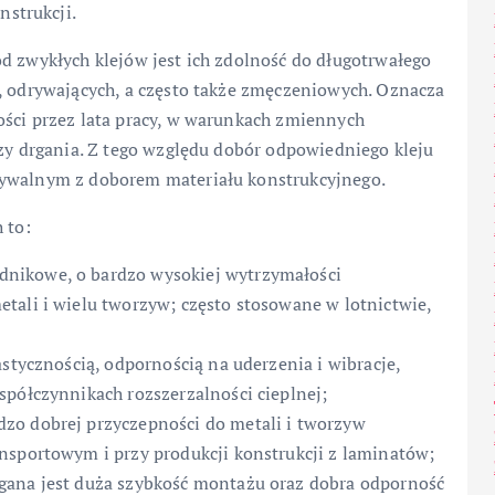
strukcji.
d zwykłych klejów jest ich zdolność do długotrwałego
h, odrywających, a często także zmęczeniowych. Oznacza
ości przez lata pracy, w warunkach zmiennych
czy drgania. Z tego względu dobór odpowiedniego kleju
nywalnym z doborem materiału konstrukcyjnego.
 to:
dnikowe, o bardzo wysokiej wytrzymałości
tali i wielu tworzyw; często stosowane w lotnictwie,
astycznością, odpornością na uderzenia i wibracje,
spółczynnikach rozszerzalności cieplnej;
zo dobrej przyczepności do metali i tworzyw
nsportowym i przy produkcji konstrukcji z laminatów;
gana jest duża szybkość montażu oraz dobra odporność