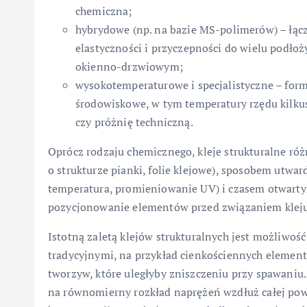
chemiczna;
hybrydowe (np. na bazie MS-polimerów) – łączą
elastyczności i przyczepności do wielu podło
okienno-drzwiowym;
wysokotemperaturowe i specjalistyczne – for
środowiskowe, w tym temperatury rzędu kilkus
czy próżnię techniczną.
Oprócz rodzaju chemicznego, kleje strukturalne różn
o strukturze pianki, folie klejowe), sposobem utwa
temperatura, promieniowanie UV) i czasem otwarty
pozycjonowanie elementów przed związaniem kleju
Istotną zaletą klejów strukturalnych jest możliwoś
tradycyjnymi, na przykład cienkościennych elemen
tworzyw, które uległyby zniszczeniu przy spawaniu.
na równomierny rozkład naprężeń wzdłuż całej powi