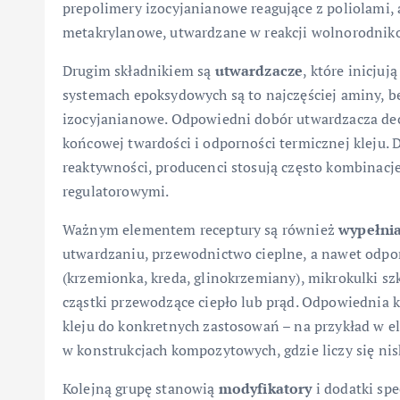
prepolimery izocyjanianowe reagujące z poliolami,
metakrylanowe, utwardzane w reakcji wolnorodnik
Drugim składnikiem są
utwardzacze
, które inicju
systemach epoksydowych są to najczęściej aminy, b
izocyjanianowe. Odpowiedni dobór utwardzacza decy
końcowej twardości i odporności termicznej kleju. D
reaktywności, producenci stosują często kombinac
regulatorowymi.
Ważnym elementem receptury są również
wypełni
utwardzaniu, przewodnictwo cieplne, a nawet odpo
(krzemionka, kreda, glinokrzemiany), mikrokulki szk
cząstki przewodzące ciepło lub prąd. Odpowiednia 
kleju do konkretnych zastosowań – na przykład w el
w konstrukcjach kompozytowych, gdzie liczy się nisk
Kolejną grupę stanowią
modyfikatory
i dodatki spe