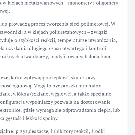
 a w klejach metakrylanowych – monomery i oligomery
owej.
ją lub prowadzą proces tworzenia sieci polimerowej. W
ezwodniki, a w klejach poliuretanowych – związki
duje o szybkości reakcji, temperaturze utwardzania,
la uzyskania długiego czasu otwartego i kontroli
je różnych utwardzaczy, modyfikowanych dodatkami
acze
, które wpływają na lepkość, skurcz przy
rność ogniową. Mogą to być proszki mineralne
lane, włókna (szklane, węglowe), a także specjalne
konfiguracja wypełniaczy pozwala na dostosowanie
ektronice, gdzie wymaga się odprowadzania ciepła, lub
a gęstość i lekkość spoiny.
cjalne: przyspieszacze, inhibitory reakcji, środki