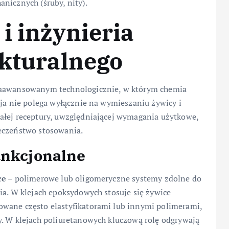
nicznych (śruby, nity).
i inżynieria
ukturalnego
 zaawansowanym technologicznie, w którym chemia
cja nie polega wyłącznie na wymieszaniu żywicy i
ałej receptury, uwzględniającej wymagania użytkowe,
ieczeństwo stosowania.
unkcjonalne
ce
– polimerowe lub oligomeryczne systemy zdolne do
ia. W klejach epoksydowych stosuje się żywice
owane często elastyfikatorami lub innymi polimerami,
y. W klejach poliuretanowych kluczową rolę odgrywają