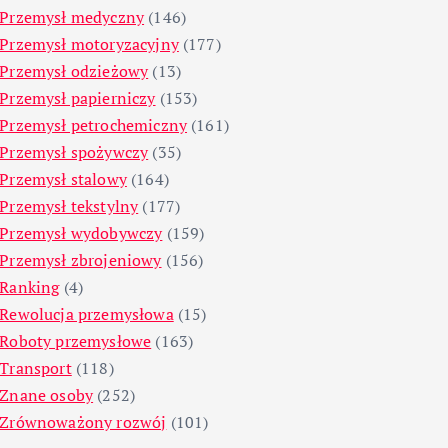
Przemysł medyczny
(146)
Przemysł motoryzacyjny
(177)
Przemysł odzieżowy
(13)
Przemysł papierniczy
(153)
Przemysł petrochemiczny
(161)
Przemysł spożywczy
(35)
Przemysł stalowy
(164)
Przemysł tekstylny
(177)
Przemysł wydobywczy
(159)
Przemysł zbrojeniowy
(156)
Ranking
(4)
Rewolucja przemysłowa
(15)
Roboty przemysłowe
(163)
Transport
(118)
Znane osoby
(252)
Zrównoważony rozwój
(101)