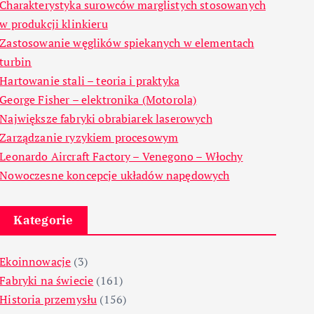
Charakterystyka surowców marglistych stosowanych
w produkcji klinkieru
Zastosowanie węglików spiekanych w elementach
turbin
Hartowanie stali – teoria i praktyka
George Fisher – elektronika (Motorola)
Największe fabryki obrabiarek laserowych
Zarządzanie ryzykiem procesowym
Leonardo Aircraft Factory – Venegono – Włochy
Nowoczesne koncepcje układów napędowych
Kategorie
Ekoinnowacje
(3)
Fabryki na świecie
(161)
Historia przemysłu
(156)