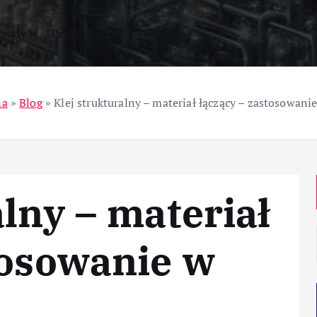
ziały
Przemysł
na
»
Blog
»
Klej strukturalny – materiał łączący – zastosowani
alny – materiał
tosowanie w