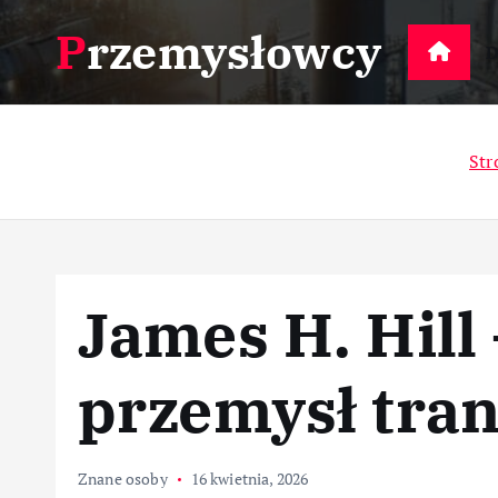
S
Przemysłowcy
k
D
i
p
t
Str
o
c
o
n
t
James H. Hill 
e
n
t
przemysł tra
Znane osoby
16 kwietnia, 2026