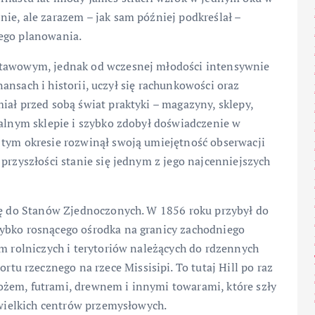
ie, ale zarazem – jak sam później podkreślał –
nego planowania.
stawowym, jednak od wczesnej młodości intensywnie
inansach i historii, uczył się rachunkowości oraz
iał przed sobą świat praktyki – magazyny, sklepy,
kalnym sklepie i szybko zdobył doświadczenie w
 tym okresie rozwinął swoją umiejętność obserwacji
przyszłości stanie się jednym z jego najcenniejszych
się do Stanów Zjednoczonych. W 1856 roku przybył do
zybko rosnącego ośrodka na granicy zachodniego
em rolniczych i terytoriów należących do rdzennych
 rzecznego na rzece Missisipi. To tutaj Hill po raz
żem, futrami, drewnem i innymi towarami, które szły
o wielkich centrów przemysłowych.