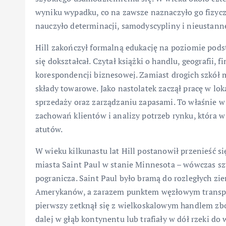
wyniku wypadku, co na zawsze naznaczyło go fizyczn
nauczyło determinacji, samodyscypliny i nieustan
Hill zakończył formalną edukację na poziomie pod
się dokształcał. Czytał książki o handlu, geografii, f
korespondencji biznesowej. Zamiast drogich szkół m
składy towarowe. Jako nastolatek zaczął pracę w lo
sprzedaży oraz zarządzaniu zapasami. To właśnie w
zachowań klientów i analizy potrzeb rynku, która w 
atutów.
W wieku kilkunastu lat Hill postanowił przenieść 
miasta Saint Paul w stanie Minnesota – wówczas s
pogranicza. Saint Paul było bramą do rozległych zi
Amerykanów, a zarazem punktem węzłowym transportu
pierwszy zetknął się z wielkoskalowym handlem zbo
dalej w głąb kontynentu lub trafiały w dół rzeki d