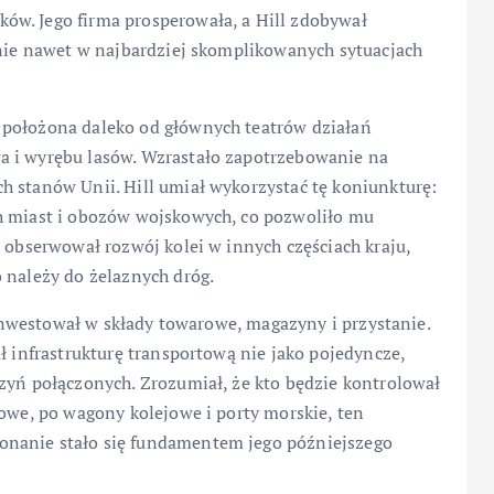
ów. Jego firma prosperowała, a Hill zdobywał
anie nawet w najbardziej skomplikowanych sytuacjach
 położona daleko od głównych teatrów działań
a i wyrębu lasów. Wzrastało zapotrzebowanie na
h stanów Unii. Hill umiał wykorzystać tę koniunkturę:
h miast i obozów wojskowych, co pozwoliło mu
s obserwował rozwój kolei w innych częściach kraju,
 należy do żelaznych dróg.
j inwestował w składy towarowe, magazyny i przystanie.
ł infrastrukturę transportową nie jako pojedyncze,
zyń połączonych. Zrozumiał, że kto będzie kontrolował
żowe, po wagony kolejowe i porty morskie, ten
onanie stało się fundamentem jego późniejszego