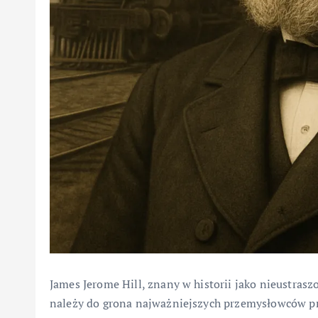
James Jerome Hill, znany w historii jako nieustra
należy do grona najważniejszych przemysłowców prz