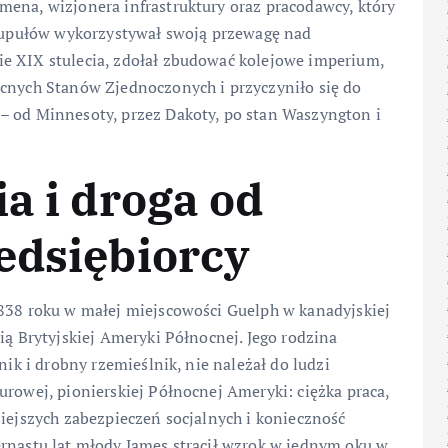
mena, wizjonera infrastruktury oraz pracodawcy, który
skrupułów wykorzystywał swoją przewagę nad
e XIX stulecia, zdołał zbudować kolejowe imperium,
ocnych Stanów Zjednoczonych i przyczyniło się do
– od Minnesoty, przez Dakoty, po stan Waszyngton i
a i droga od
edsiębiorcy
1838 roku w małej miejscowości Guelph w kanadyjskiej
ią Brytyjskiej Ameryki Północnej. Jego rodzina
nik i drobny rzemieślnik, nie należał do ludzi
urowej, pionierskiej Północnej Ameryki: ciężka praca,
siejszych zabezpieczeń socjalnych i konieczność
ernastu lat młody James stracił wzrok w jednym oku w