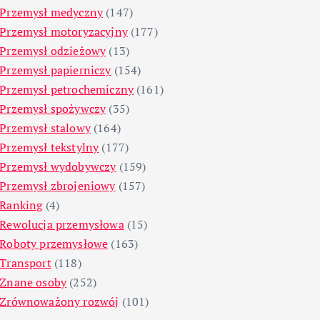
Przemysł medyczny
(147)
Przemysł motoryzacyjny
(177)
Przemysł odzieżowy
(13)
Przemysł papierniczy
(154)
Przemysł petrochemiczny
(161)
Przemysł spożywczy
(35)
Przemysł stalowy
(164)
Przemysł tekstylny
(177)
Przemysł wydobywczy
(159)
Przemysł zbrojeniowy
(157)
Ranking
(4)
Rewolucja przemysłowa
(15)
Roboty przemysłowe
(163)
Transport
(118)
Znane osoby
(252)
Zrównoważony rozwój
(101)