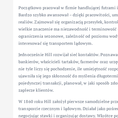
Początkowo pracował w firmie handlującej futrami
Bardzo szybko awansował – dzięki pracowitości, um
realiów. Zajmował się organizacją przesyłek, kontr
wielkie znaczenie ma niezawodność i terminowość d
ograniczenia sezonowe, zależność od poziomu wody
interesować się transportem lądowym.
Jednocześnie Hill rozwijał sieć kontaktów. Poznawa
bankierów, właścicieli tartaków, farmerów oraz urz
nie tyle liczy się pochodzenie, ile umiejętność rozp
ujawniła się jego skłonność do myślenia długoterm
pojedynczej transakcji, planował, w jaki sposób zd
zaplecze klientów.
W 1860 roku Hill założył pierwsze samodzielne prze
transporcie rzecznym i lądowym. Działał jako pośr
negocjując stawki i organizując dostawy. Wkrótce p