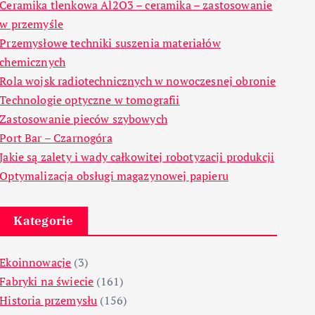
Ceramika tlenkowa Al2O3 – ceramika – zastosowanie
w przemyśle
Przemysłowe techniki suszenia materiałów
chemicznych
Rola wojsk radiotechnicznych w nowoczesnej obronie
Technologie optyczne w tomografii
Zastosowanie pieców szybowych
Port Bar – Czarnogóra
Jakie są zalety i wady całkowitej robotyzacji produkcji
Optymalizacja obsługi magazynowej papieru
Kategorie
Ekoinnowacje
(3)
Fabryki na świecie
(161)
Historia przemysłu
(156)