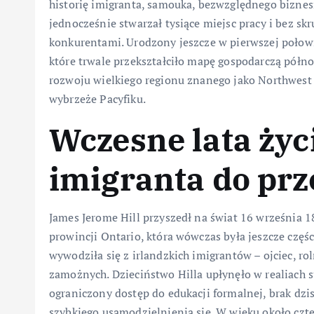
historię imigranta, samouka, bezwzględnego biznes
jednocześnie stwarzał tysiące miejsc pracy i bez 
konkurentami. Urodzony jeszcze w pierwszej połowi
które trwale przekształciło mapę gospodarczą półn
rozwoju wielkiego regionu znanego jako Northwest 
wybrzeże Pacyfiku.
Wczesne lata życi
imigranta do prz
James Jerome Hill przyszedł na świat 16 września 
prowincji Ontario, która wówczas była jeszcze częśc
wywodziła się z irlandzkich imigrantów – ojciec, rol
zamożnych. Dzieciństwo Hilla upłynęło w realiach s
ograniczony dostęp do edukacji formalnej, brak dzi
szybkiego usamodzielnienia się. W wieku około czt