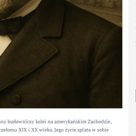
szony budowniczy kolei na amerykańskim Zachodzie,
ełomu XIX i XX wieku. Jego życie splata w sobie