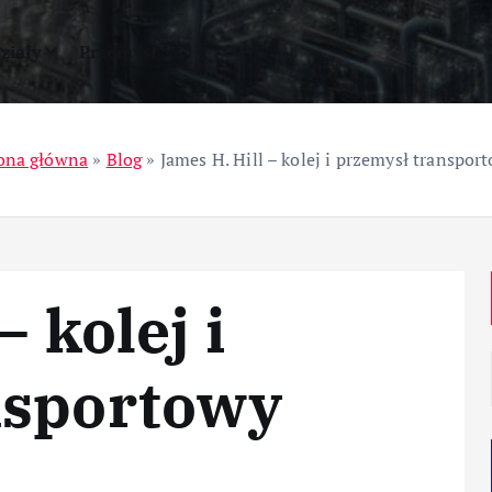
ziały
Przemysł
ona główna
»
Blog
»
James H. Hill – kolej i przemysł transpor
– kolej i
nsportowy