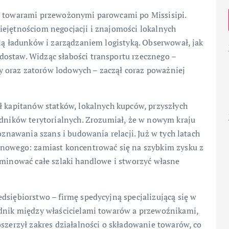
 i towarami przewożonymi parowcami po Missisipi.
iejętnościom negocjacji i znajomości lokalnych
olą ładunków i zarządzaniem logistyką. Obserwował, jak
ostaw. Widząc słabości transportu rzecznego –
 oraz zatorów lodowych – zaczął coraz poważniej
ł kapitanów statków, lokalnych kupców, przyszłych
ędników terytorialnych. Zrozumiał, że w nowym kraju
oznawania szans i budowania relacji. Już w tych latach
inowego: zamiast koncentrować się na szybkim zysku z
ominować całe szlaki handlowe i stworzyć własne
dsiębiorstwo – firmę spedycyjną specjalizującą się w
ednik między właścicielami towarów a przewoźnikami,
oszerzył zakres działalności o składowanie towarów, co