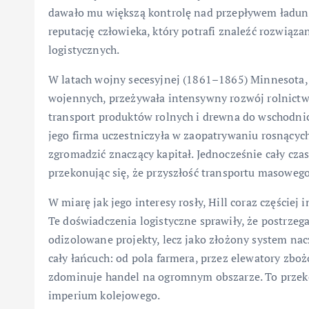
dawało mu większą kontrolę nad przepływem ładunk
reputację człowieka, który potrafi znaleźć rozwiąz
logistycznych.
W latach wojny secesyjnej (1861–1865) Minnesota,
wojennych, przeżywała intensywny rozwój rolnictw
transport produktów rolnych i drewna do wschodnic
jego firma uczestniczyła w zaopatrywaniu rosnącyc
zgromadzić znaczący kapitał. Jednocześnie cały cza
przekonując się, że przyszłość transportu masowego
W miarę jak jego interesy rosły, Hill coraz częście
Te doświadczenia logistyczne sprawiły, że postrzega
odizolowane projekty, lecz jako złożony system nac
cały łańcuch: od pola farmera, przez elewatory zbo
zdominuje handel na ogromnym obszarze. To przek
imperium kolejowego.