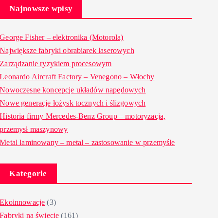
Najnowsze wpisy
George Fisher – elektronika (Motorola)
Największe fabryki obrabiarek laserowych
Zarządzanie ryzykiem procesowym
Leonardo Aircraft Factory – Venegono – Włochy
Nowoczesne koncepcje układów napędowych
Nowe generacje łożysk tocznych i ślizgowych
Historia firmy Mercedes-Benz Group – motoryzacja,
przemysł maszynowy
Metal laminowany – metal – zastosowanie w przemyśle
Kategorie
Ekoinnowacje
(3)
Fabryki na świecie
(161)