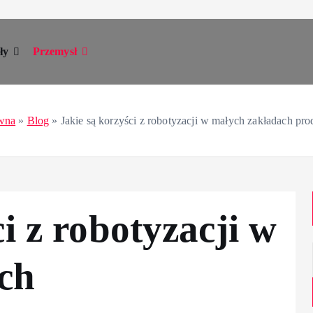
ły
Przemysł
ówna
»
Blog
»
Jakie są korzyści z robotyzacji w małych zakładach pr
i z robotyzacji w
ch