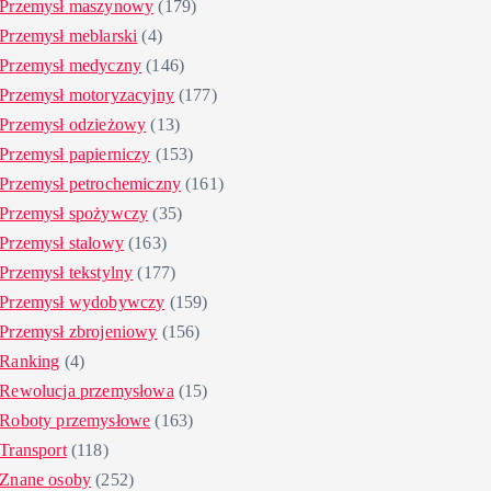
Przemysł maszynowy
(179)
Przemysł meblarski
(4)
Przemysł medyczny
(146)
Przemysł motoryzacyjny
(177)
Przemysł odzieżowy
(13)
Przemysł papierniczy
(153)
Przemysł petrochemiczny
(161)
Przemysł spożywczy
(35)
Przemysł stalowy
(163)
Przemysł tekstylny
(177)
Przemysł wydobywczy
(159)
Przemysł zbrojeniowy
(156)
Ranking
(4)
Rewolucja przemysłowa
(15)
Roboty przemysłowe
(163)
Transport
(118)
Znane osoby
(252)