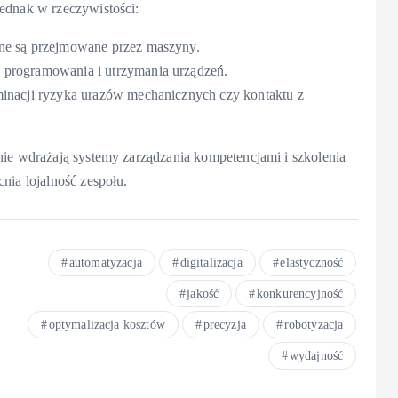
jednak w rzeczywistości:
ne są przejmowane przez maszyny.
 programowania i utrzymania urządzeń.
minacji ryzyka urazów mechanicznych czy kontaktu z
nie wdrażają systemy zarządzania kompetencjami i szkolenia
nia lojalność zespołu.
automatyzacja
digitalizacja
elastyczność
jakość
konkurencyjność
optymalizacja kosztów
precyzja
robotyzacja
wydajność