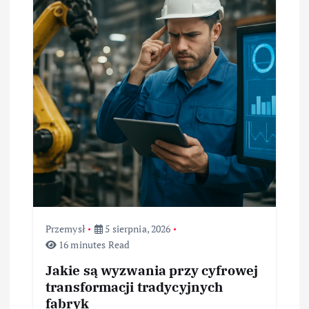
a
w
p
i
s
u
Przemysł
5 sierpnia, 2026
16 minutes Read
Jakie są wyzwania przy cyfrowej
transformacji tradycyjnych
fabryk