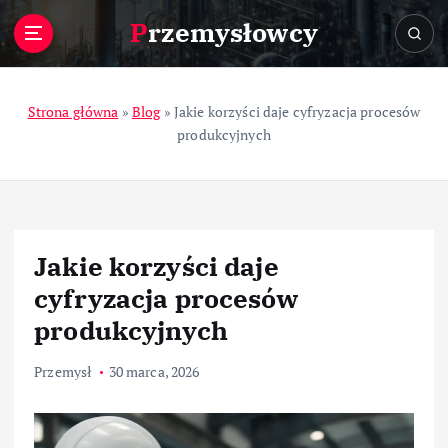
S
Przemysłowcy
k
i
p
t
Strona główna
»
Blog
»
Jakie korzyści daje cyfryzacja procesów
o
produkcyjnych
c
o
n
t
e
Jakie korzyści daje
n
t
cyfryzacja procesów
produkcyjnych
Przemysł
30 marca, 2026