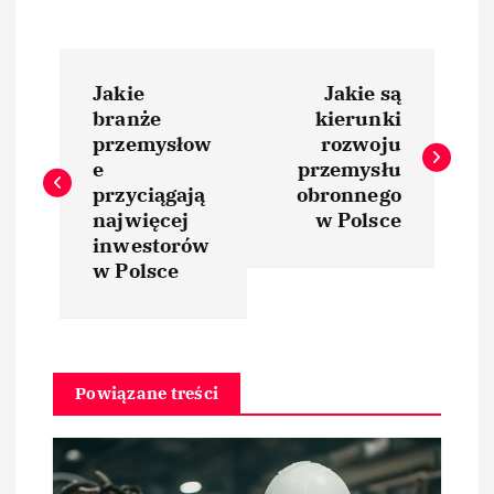
N
Jakie
Jakie są
a
branże
kierunki
przemysłow
rozwoju
w
e
przemysłu
przyciągają
obronnego
i
najwięcej
w Polsce
inwestorów
w Polsce
g
a
c
Powiązane treści
j