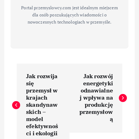
Portal przemyslowcy.com jest idealnym miejscem
dla osób poszukujących wiadomości o
nowoczesnych technologiach w przemyśle.
N
Jak rozwija
Jak rozwój
a
się
energetyki
przemysł w
odnawialne
w
krajach
j wpływa na
skandynaw
produkcję
i
skich –
przemysłow
model
ą
efektywnoś
g
ci i ekologii