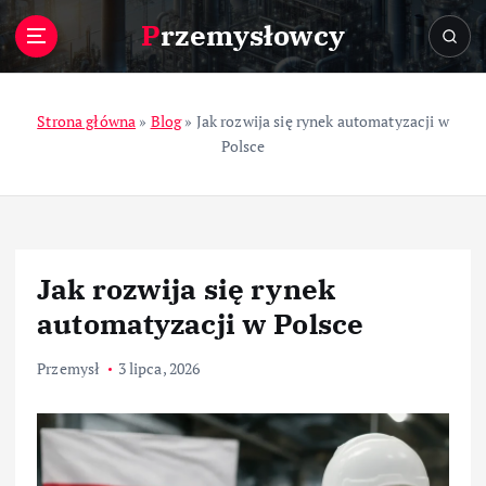
S
Przemysłowcy
k
i
p
t
Strona główna
»
Blog
»
Jak rozwija się rynek automatyzacji w
o
Polsce
c
o
n
t
e
Jak rozwija się rynek
n
t
automatyzacji w Polsce
Przemysł
3 lipca, 2026