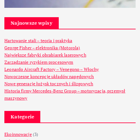
Najnowsze wpisy
Hartowanie stali – teoria i praktyka
George Fisher – elektronika (Motorola)
Największe fabryki obrabiarek laserowych
Zarządzanie ryzykiem procesowym
Leonardo Aircraft Factory – Venegono – Włochy
Nowoczesne koncepcje układów napędowych
Nowe generacje łożysk tocznych i ślizgowych
Historia firmy Mercedes-Benz Group – motoryzacja, przemysł
maszynowy
Kategorie
Ekoinnowacje
(3)