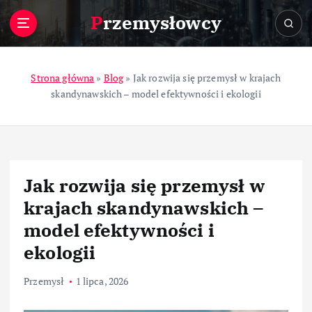
S
Przemysłowcy
k
i
p
t
Strona główna
»
Blog
»
Jak rozwija się przemysł w krajach
o
skandynawskich – model efektywności i ekologii
c
o
n
t
e
Jak rozwija się przemysł w
n
t
krajach skandynawskich –
model efektywności i
ekologii
Przemysł
1 lipca, 2026