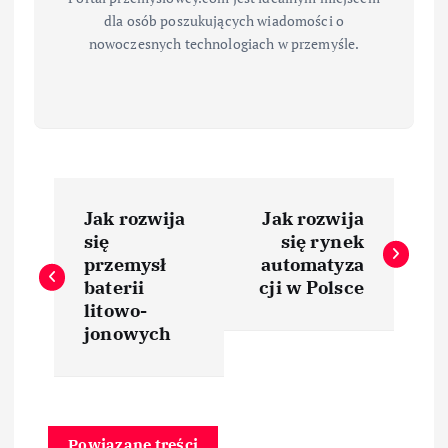
dla osób poszukujących wiadomości o
nowoczesnych technologiach w przemyśle.
N
Jak rozwija
Jak rozwija
a
się
się rynek
przemysł
automatyza
w
baterii
cji w Polsce
litowo-
i
jonowych
g
a
Powiązane treści