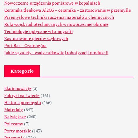
Nowoczesne urządzenia pomiarowe w kopalniach
Ceramika tlenkowa Al2O3 – ceramika – zastosowanie w przemyśle
Przemysłowe techniki suszenia materiałów chemicznych
Rola wojsk radiotechnicznych w nowoczesnej obronie
Technologie optyczne w tomografii
Zastosowanie pieców szybowych
Port Bar – Czarnogóra
Jakie są zalety i wady całkowitej robotyzacji produkcji
Kategorie
Ekoinnowacje
(3)
Fabryki na świecie
(161)
Historia przemysłu
(156)
Materiały
(647)
Największe
(260)
Polecamy
(7)
Porty morskie
(143)
Przemysł
(1 324)