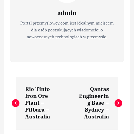
admin
Portal przemyslowcy.com jest idealnym miejscem
dla osób poszukujących wiadomości o
nowoczesnych technologiach w przemyśle.
N
Rio Tinto
Qantas
a
Iron Ore
Engineerin
Plant –
g Base –
w
Pilbara –
Sydney –
Australia
Australia
i