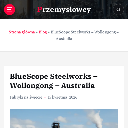
S
Przemysłowcy
k
i
p
t
Strona główna
»
Blog
»
BlueScope Steelworks – Wollongong –
o
Australia
c
o
n
t
e
BlueScope Steelworks –
n
t
Wollongong – Australia
Fabryki na świecie
15 kwietnia, 2026