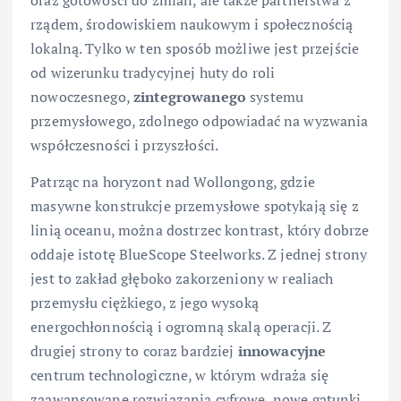
oraz gotowości do zmian, ale także partnerstwa z
rządem, środowiskiem naukowym i społecznością
lokalną. Tylko w ten sposób możliwe jest przejście
od wizerunku tradycyjnej huty do roli
nowoczesnego,
zintegrowanego
systemu
przemysłowego, zdolnego odpowiadać na wyzwania
współczesności i przyszłości.
Patrząc na horyzont nad Wollongong, gdzie
masywne konstrukcje przemysłowe spotykają się z
linią oceanu, można dostrzec kontrast, który dobrze
oddaje istotę BlueScope Steelworks. Z jednej strony
jest to zakład głęboko zakorzeniony w realiach
przemysłu ciężkiego, z jego wysoką
energochłonnością i ogromną skalą operacji. Z
drugiej strony to coraz bardziej
innowacyjne
centrum technologiczne, w którym wdraża się
zaawansowane rozwiązania cyfrowe, nowe gatunki