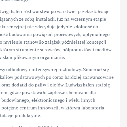
wigshafen rósł warstwa po warstwie, przekształcając
ązanych ze sobą instalacji. Już na wczesnym etapie
nkurencyjnej nie zdecyduje jedynie zdolność do
ętność budowania powiązań procesowych, optymalnego
o myślenie stanowiło zalążek późniejszej koncepcji
w którym strumienie surowców, półproduktów i mediów
 w skomplikowanym organizmie.
esy odbudowy i intensywnej rozbudowy. Zmieniał się
emikaliów podstawowych po coraz bardziej zaawansowane
 oraz dodatki do paliw i olejów. Ludwigshafen stał się
em, gdzie powstawało zaplecze chemiczne dla
 budowlanego, elektronicznego i wielu innych
 w potężne centrum innowacji, w którym laboratoria
alacje produkcyjne.