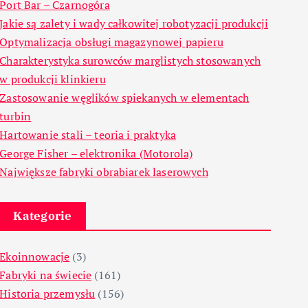
Port Bar – Czarnogóra
Jakie są zalety i wady całkowitej robotyzacji produkcji
Optymalizacja obsługi magazynowej papieru
Charakterystyka surowców marglistych stosowanych
w produkcji klinkieru
Zastosowanie węglików spiekanych w elementach
turbin
Hartowanie stali – teoria i praktyka
George Fisher – elektronika (Motorola)
Największe fabryki obrabiarek laserowych
Kategorie
Ekoinnowacje
(3)
Fabryki na świecie
(161)
Historia przemysłu
(156)