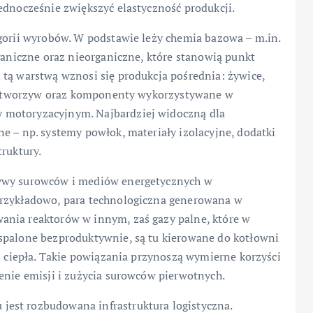
ednocześnie zwiększyć elastyczność produkcji.
egorii wyrobów. W podstawie leży chemia bazowa – m.in.
rganiczne oraz nieorganiczne, które stanowią punkt
 tą warstwą wznosi się produkcja pośrednia: żywice,
 do tworzyw oraz komponenty wykorzystywane w
 motoryzacyjnym. Najbardziej widoczną dla
e – np. systemy powłok, materiały izolacyjne, dodatki
truktury.
ływy surowców i mediów energetycznych w
Przykładowo, para technologiczna generowana w
ania reaktorów w innym, zaś gazy palne, które w
spalone bezproduktywnie, są tu kierowane do kotłowni
 i ciepła. Takie powiązania przynoszą wymierne korzyści
enie emisji i zużycia surowców pierwotnych.
est rozbudowana infrastruktura logistyczna.