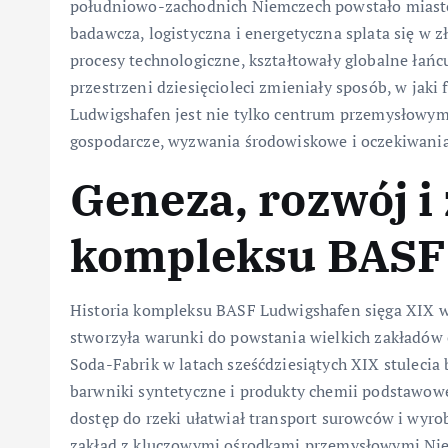
południowo-zachodnich Niemczech powstało miasto
badawcza, logistyczna i energetyczna splata się w z
procesy technologiczne, kształtowały globalne łańc
przestrzeni dziesięcioleci zmieniały sposób, w jaki
Ludwigshafen jest nie tylko centrum przemysłowym,
gospodarcze, wyzwania środowiskowe i oczekiwania
Geneza, rozwój i
kompleksu BASF
Historia kompleksu BASF Ludwigshafen sięga XIX wi
stworzyła warunki do powstania wielkich zakładów 
Soda-Fabrik w latach sześćdziesiątych XIX stuleci
barwniki syntetyczne i produkty chemii podstawowej
dostęp do rzeki ułatwiał transport surowców i wyrob
zakład z kluczowymi ośrodkami przemysłowymi Nie