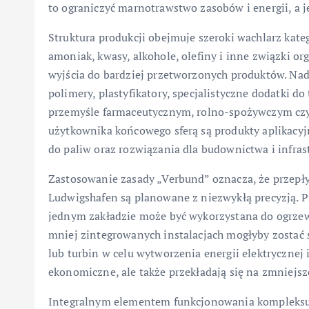
to ograniczyć marnotrawstwo zasobów i energii, a j
Struktura produkcji obejmuje szeroki wachlarz kat
amoniak, kwasy, alkohole, olefiny i inne związki o
wyjścia do bardziej przetworzonych produktów. Nad
polimery, plastyfikatory, specjalistyczne dodatki
przemyśle farmaceutycznym, rolno-spożywczym czy
użytkownika końcowego sferą są produkty aplikacyjn
do paliw oraz rozwiązania dla budownictwa i infras
Zastosowanie zasady „Verbund” oznacza, że przep
Ludwigshafen są planowane z niezwykłą precyzją. 
jednym zakładzie może być wykorzystana do ogrzew
mniej zintegrowanych instalacjach mogłyby zostać 
lub turbin w celu wytworzenia energii elektrycznej
ekonomiczne, ale także przekładają się na zmniejsz
Integralnym elementem funkcjonowania kompleksu j