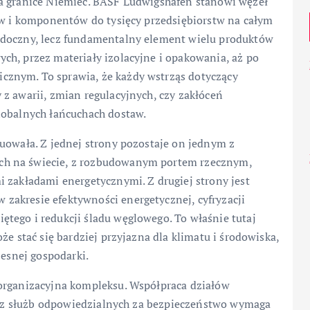
za granice Niemiec. BASF Ludwigshafen stanowi węzeł
ców i komponentów do tysięcy przedsiębiorstw na całym
idoczny, lecz fundamentalny element wielu produktów
ch, przez materiały izolacyjne i opakowania, aż po
znym. To sprawia, że każdy wstrząs dotyczący
z awarii, zmian regulacyjnych, czy zakłóceń
lobalnych łańcuchach dostaw.
uowała. Z jednej strony pozostaje on jednym z
ch na świecie, z rozbudowanym portem rzecznym,
 zakładami energetycznymi. Z drugiej strony jest
akresie efektywności energetycznej, cyfryzacji
tego i redukcji śladu węglowego. To właśnie tutaj
że stać się bardziej przyjazna dla klimatu i środowiska,
zesnej gospodarki.
 organizacyjna kompleksu. Współpraca działów
oraz służb odpowiedzialnych za bezpieczeństwo wymaga