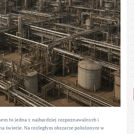
m to jedna z najbardziej rozpoznawalnych i
 na świecie. Na rozległym obszarze położonym w