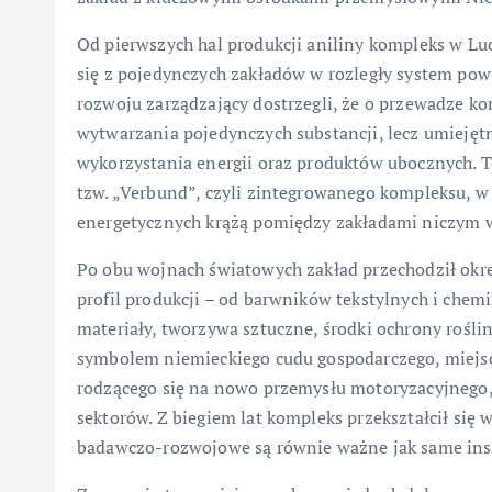
Od pierwszych hal produkcji aniliny kompleks w Lud
się z pojedynczych zakładów w rozległy system powi
rozwoju zarządzający dostrzegli, że o przewadze ko
wytwarzania pojedynczych substancji, lecz umiej
wykorzystania energii oraz produktów ubocznych. T
tzw. „Verbund”, czyli zintegrowanego kompleksu, 
energetycznych krążą pomiędzy zakładami niczym
Po obu wojnach światowych zakład przechodził okr
profil produkcji – od barwników tekstylnych i ch
materiały, tworzywa sztuczne, środki ochrony roślin
symbolem niemieckiego cudu gospodarczego, miejsc
rodzącego się na nowo przemysłu motoryzacyjnego,
sektorów. Z biegiem lat kompleks przekształcił się
badawczo-rozwojowe są równie ważne jak same inst