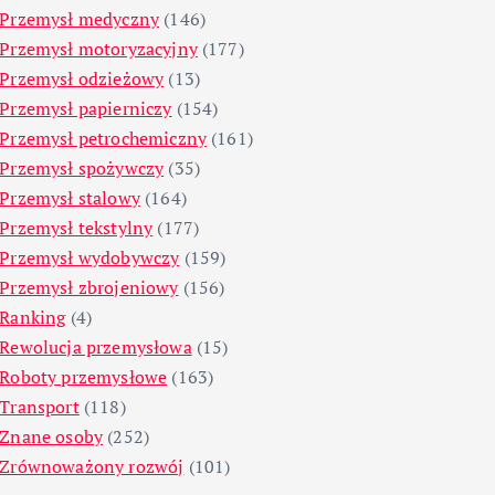
Przemysł medyczny
(146)
Przemysł motoryzacyjny
(177)
Przemysł odzieżowy
(13)
Przemysł papierniczy
(154)
Przemysł petrochemiczny
(161)
Przemysł spożywczy
(35)
Przemysł stalowy
(164)
Przemysł tekstylny
(177)
Przemysł wydobywczy
(159)
Przemysł zbrojeniowy
(156)
Ranking
(4)
Rewolucja przemysłowa
(15)
Roboty przemysłowe
(163)
Transport
(118)
Znane osoby
(252)
Zrównoważony rozwój
(101)