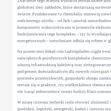
Znaczenie tego miejsca wykracza jednak dalece po
globalnej sieci zakładów, które dostarczają surow
świecie. Produkowane tu chemikalia stanowią niew
codziennego użytku – od farb i powłok samochodowy
komponenty wykorzystywane w przemyśle elektronic
funkcjonowania tego kompleksu – czy to wynikający 
energetycznych – natychmiast odbija się echem w g
Na przestrzeni dekad rola Ludwigshafen ciągle ewol
największych pojedynczych kompleksów chemiczny
własną infrastrukturą kolejową oraz zintegrowanymi
poligonem doświadczalnym dla nowych rozwiązań w z
procesów przemysłowych, gospodarki obiegu zamknię
testuje się w praktyce, czy wielkoskalowa chemia mo
nie tracąc jednocześnie swojej funkcji filaru nowoc
W miarę rozwoju techniki rosła również złożoność
produkcji, logistyki, energetyki, badań i rozwoju 