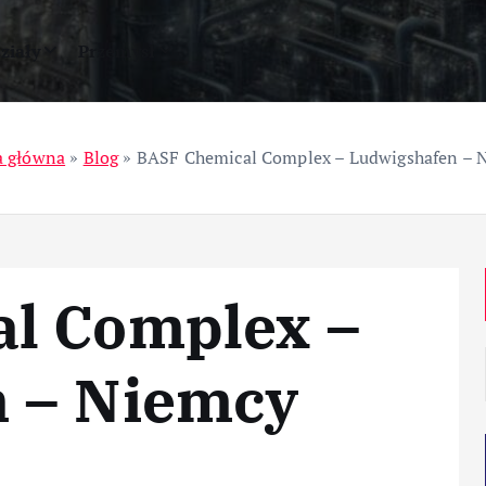
ziały
Przemysł
a główna
»
Blog
»
BASF Chemical Complex – Ludwigshafen – 
l Complex –
 – Niemcy