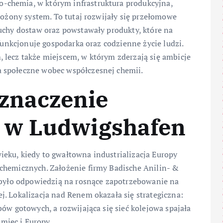
-chemia, w którym infrastruktura produkcyjna,
łożony system. To tutaj rozwijały się przełomowe
uchy dostaw oraz powstawały produkty, które na
 funkcjonuje gospodarka oraz codzienne życie ludzi.
 lecz także miejscem, w którym zderzają się ambicje
 społeczne wobec współczesnej chemii.
 znaczenie
 w Ludwigshafen
eku, kiedy to gwałtowna industrializacja Europy
chemicznych. Założenie firmy Badische Anilin- &
a było odpowiedzią na rosnące zapotrzebowanie na
. Lokalizacja nad Renem okazała się strategiczna:
ów gotowych, a rozwijająca się sieć kolejowa spajała
miec i Europy.