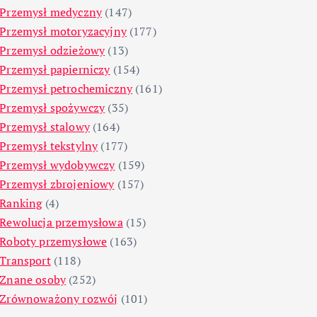
Przemysł medyczny
(147)
Przemysł motoryzacyjny
(177)
Przemysł odzieżowy
(13)
Przemysł papierniczy
(154)
Przemysł petrochemiczny
(161)
Przemysł spożywczy
(35)
Przemysł stalowy
(164)
Przemysł tekstylny
(177)
Przemysł wydobywczy
(159)
Przemysł zbrojeniowy
(157)
Ranking
(4)
Rewolucja przemysłowa
(15)
Roboty przemysłowe
(163)
Transport
(118)
Znane osoby
(252)
Zrównoważony rozwój
(101)