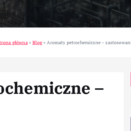
ziały
Przemysł
trona główna
»
Blog
»
Aromaty petrochemiczne – zastosowan
ochemiczne –