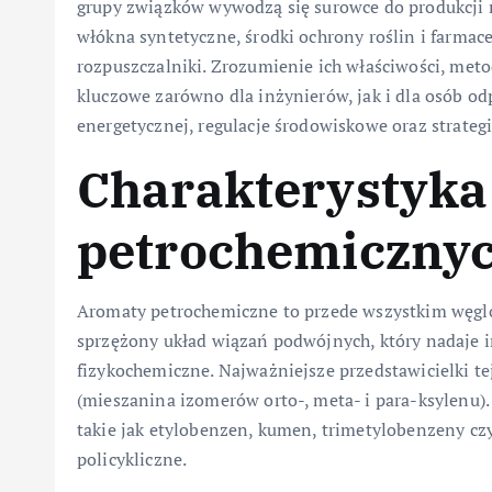
grupy związków wywodzą się surowce do produkcji 
włókna syntetyczne, środki ochrony roślin i farmace
rozpuszczalniki. Zrozumienie ich właściwości, met
kluczowe zarówno dla inżynierów, jak i dla osób od
energetycznej, regulacje środowiskowe oraz strate
Charakterystyk
petrochemicznych
Aromaty petrochemiczne to przede wszystkim węglo
sprzężony układ wiązań podwójnych, który nadaje i
fizykochemiczne. Najważniejsze przedstawicielki tej
(mieszanina izomerów orto-, meta- i para-ksylenu)
takie jak etylobenzen, kumen, trimetylobenzeny czy
policykliczne.