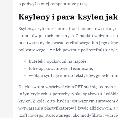
o podwyższonej temperaturze pracy.
Ksyleny i para-ksylen jak
Ksyleny, czyli mieszanina trzech izomerów: orto-, m
aromatów petrochemicznych. Z punktu widzenia skal
przetwarzany do kwasu tereftalowego lub jego dime
poliestrowego – z nich powstaje politereftalan ety
butelek i opakowań na napoje,
folie opakowaniowe i techniczne,
włókna syntetyczne do tekstyliów, geowłóknin 
Dzięki swoim właściwościom PET stał się jednym z
inżynieryjnych, a potrzeby rynku opakowań i włók
ksylen. Z kolei orto-ksylen jest ważnym surowcem 
wytwarzaniu plastyfikatorów i żywic alkidowych, a
izoftalowego, stosowanego jako modyfikator właści