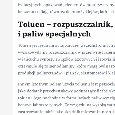
izolacyjnych, opakowań, elementów motoryzacyjnyc
benzenu trafiają również do branży klejów, farb, l
Toluen – rozpuszczalnik,
i paliw specjalnych
Toluen jest jednym z najbardziej wszechstronnych 
wysokowydajny rozpuszczalnik w przemyśle lakiern
w łańcuchu syntezy związków azotowych i izocyjania
otrzymuje się toluenodiaminy, które mogą być nast
produkcji poliuretanów – pianek, elastomerów i kle
Innym istotnym polem użycia toluenu jest
petroc
jako dodatek przeciwstukowy podnoszący liczbę okt
toluen i jego pochodne w formulacjach paliw wyści
benzyn laboratoryjnych. Ze względu na wysoką wart
zastosowanie także jako składnik mieszanin nośnik