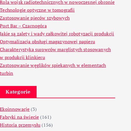
Rola wojsk radiotechnicznych w nowoczesnej obronie
Technologie optyczne w tomografii
Zastosowanie pieców szybowych
Port Bar – Czarnogóra
Jakie są zalety i wady całkowitej robotyzacji produkcji
Optymalizacja obsługi magazynowej papieru
Charakterystyka surowców marglistych stosowanych
w produkcji klinkieru
Zastosowanie węglików spiekanych w elementach
turbin
Kategorie
Ekoinnowacje
(3)
Fabryki na świecie
(161)
Historia przemysłu
(156)