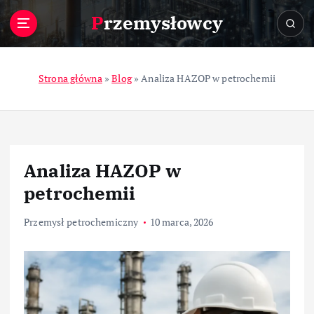
S
Przemysłowcy
k
i
p
t
Strona główna
»
Blog
»
Analiza HAZOP w petrochemii
o
c
o
n
t
Analiza HAZOP w
e
n
petrochemii
t
Przemysł petrochemiczny
10 marca, 2026