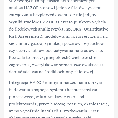
W złożonych kompleksach petrochemicznych
analiza HAZOP stanowi jeden z filarów systemu
zarządzania bezpieczeństwem, ale nie jedyny.
Wyniki studiów HAZOP są często punktem wyjścia
do ilościowych analiz ryzyka, np. QRA (Quantitative
Risk Assessment), modelowania rozprzestrzeniania
się chmury gazów, symulacji pożarów i wybuchów
czy oceny skutków oddziaływania na środowisko.
Pozwala to precyzyjniej określić wielkość stref
zagrożenia, zweryfikować scenariusze ewakuacji i
dobrać adekwatne środki ochrony zbiorowej.
Integracja HAZOP z innymi narzędziami sprzyja
budowaniu spójnego systemu bezpieczeństwa
procesowego, w którym każdy etap – od
projektowania, przez budowę, rozruch, eksploatację,
aż po wycofanie instalacji z użytkowania – jest
objęty systematyczną kontrolą ryzyka. Taki