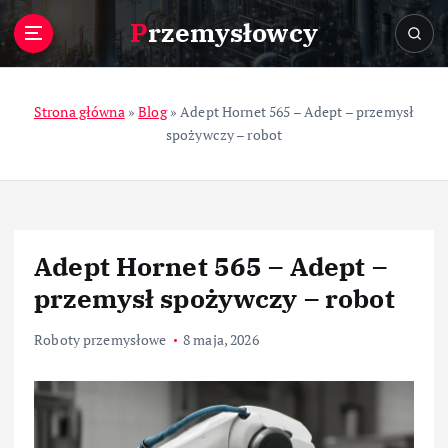
S
Przemysłowcy
k
i
p
t
Strona główna
»
Blog
»
Adept Hornet 565 – Adept – przemysł
o
spożywczy – robot
c
o
n
t
e
Adept Hornet 565 – Adept –
n
t
przemysł spożywczy – robot
Roboty przemysłowe
8 maja, 2026