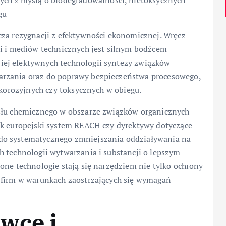
ych z myślą o biodegradowalności, nietoksycznych
gu
cza rezygnacji z efektywności ekonomicznej. Wręcz
ii i mediów technicznych jest silnym bodźcem
ej efektywnych technologii syntezy związków
arzania oraz do poprawy bezpieczeństwa procesowego,
 korozyjnych czy toksycznych w obiegu.
ysłu chemicznego w obszarze związków organicznych
ak europejski system REACH czy dyrektywy dotyczące
do systematycznego zmniejszania oddziaływania na
h technologii wytwarzania i substancji o lepszym
one technologie stają się narzędziem nie tylko ochrony
 firm w warunkach zaostrzających się wymagań
wce i