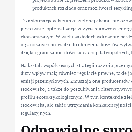
projektowanie cząsteczek i produktów końcow
produktach rozkładu oraz możliwości recyklin
Transformacja w kierunku zielonej chemii nie ozna
przeciwnie, optymalizacja zużycia surowców, energ
ekonomicznym. W wielu zakładach wdrożenie bardzi
organicznych prowadzi do obniżenia kosztów wytw
dzięki ograniczeniu ilości substancji łatwopalnych,
Na kształt współczesnych strategii rozwoju przem
duży wpływ mają również regulacje prawne, takie j
emisji przemysłowych. Zmuszają one producentów 
środowisko, a także do poszukiwania alternatywnyc
profilu ekotoksykologicznym. W tym kontekście ziel
środowiska, ale także utrzymania konkurencyjności
regulacyjnych.
Odnawialne suro