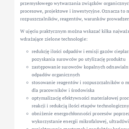
przemysłowego wytwarzania związków organicznych 
procesowe, projektowe i inwestycyjne. Oznacza t
rozpuszczalników, reagentów, warunków prowadzenia
W ujęciu praktycznym można wskazać kilka najważni
wdrażające zielone technologie:
redukcję ilości odpadów i emisji gazów ciepl
pozyskania surowców po utylizację produktu
zastępowanie surowców kopalnych odnawialny
odpadów organicznych
stosowanie reagentów i rozpuszczalników o mn
dla pracowników i środowiska
optymalizację efektywności materiałowej proc
reakcji i redukcją ilości etapów technologiczn
obniżenie energochłonności procesów poprzez
wykorzystanie energii mikrofalowej, ultradźw