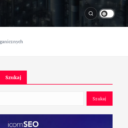
rganicznych
Szukaj
Szukaj