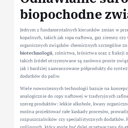
biopochodne zwi
Jednym z fundamentalnych kierunków zmian w prz
kopalnych, takich jak ropa naftowa, gaz ziemny cz
organicznych związków chemicznych szczególne zn
biotechnologii
, rolnictwa, leśnictwa oraz z frakc
takich źródeł otrzymywane są zarówno proste związk
jak i bardziej zaawansowane półprodukty do synte
dodatków do paliw.
Wiele nowoczesnych technologii bazuje na koncepcji
analogicznie do ropy naftowej w tradycyjnych rafin
szereg produktów: lekkie alkohole, kwasy organiczne, 
można projektować całe kaskady procesów, prowa
rozpuszczalników czy specjalistycznych dodatków. 
roślinnych, który może być dalej przetwarzany do e