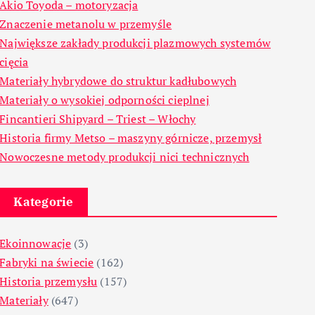
Akio Toyoda – motoryzacja
Znaczenie metanolu w przemyśle
Największe zakłady produkcji plazmowych systemów
cięcia
Materiały hybrydowe do struktur kadłubowych
Materiały o wysokiej odporności cieplnej
Fincantieri Shipyard – Triest – Włochy
Historia firmy Metso – maszyny górnicze, przemysł
Nowoczesne metody produkcji nici technicznych
Kategorie
Ekoinnowacje
(3)
Fabryki na świecie
(162)
Historia przemysłu
(157)
Materiały
(647)