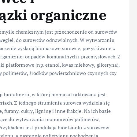
ązki organiczne
emyśle chemicznym jest przechodzenie od surowców
y węgiel, do surowców odnawialnych. W wytwarzaniu
aczenie zyskują biomasowe surowce, pozyskiwane z
ji organicznej odpadów komunalnych i przemysłowych. Z
i platformowe (np. etanol, kwas mlekowy, gliceryna),
zy polimerów, środków powierzchniowo czynnych czy
 biorafinerii, w której biomasa traktowana jest
eriach. Z jednego strumienia surowca wydziela się
furany, cukry, ligninę i inne frakcje. Na ich bazie
dzące do wytwarzania monomerów polimerów,
Przykładem jest produkcja bioetanolu z surowców
tylenu, a następnie polietylenu pochodzenia