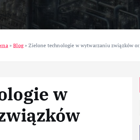
ziały
Przemysł
ówna
»
Blog
»
Zielone technologie w wytwarzaniu związków o
ologie w
 związków