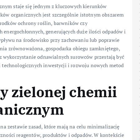
nym staje się jednym z kluczowych kierunków
ązków organicznych jest szczególnie istotnym obszarem
środków ochrony roślin, barwników czy
ch energochłonnych, generujących duże ilości odpadów i
e wpływu na środowisko przy zachowaniu lub poprawie
hemia zrównoważona, gospodarka obiegu zamkniętego,
z wykorzystanie odnawialnych surowców przestają być
mi technologicznych inwestycji i rozwoju nowych metod
y zielonej chemii
ganicznym
ę na zestawie zasad, które mają na celu minimalizację
yczności reagentów, produktów i odpadów. W kontekście