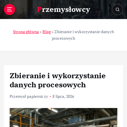
S
Przemysłowcy
k
i
p
t
Strona główna
»
Blog
»
Zbieranie i wykorzystanie danych
o
procesowych
c
o
n
t
e
Zbieranie i wykorzystanie
n
t
danych procesowych
Przemysł papierniczy
8 lipca, 2026