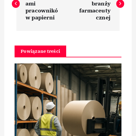
ami
branży
w
pracownikó
farmaceuty
w papierni
cznej
i
g
Powiązane treści
a
c
j
a
w
p