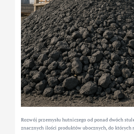
Rozwój przemysłu hutniczego od ponad dwóch stuleci 
znacznych ilości produktów ubocznych, do których n