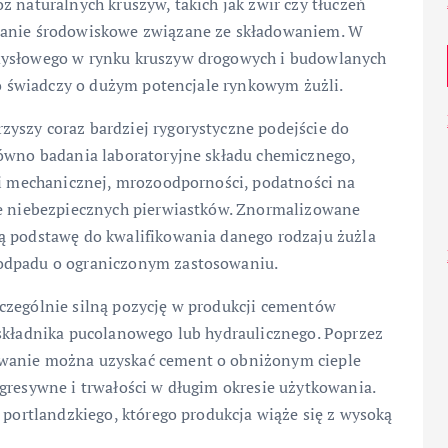
ż naturalnych kruszyw, takich jak żwir czy tłuczeń
ywanie środowiskowe związane ze składowaniem. W
emysłowego w rynku kruszyw drogowych i budowlanych
 co świadczy o dużym potencjale rynkowym żużli.
yszy coraz bardziej rygorystyczne podejście do
równo badania laboratoryjne składu chemicznego,
ści mechanicznej, mrozoodporności, podatności na
ie niebezpiecznych pierwiastków. Znormalizowane
ą podstawę do kwalifikowania danego rodzaju żużla
 odpadu o ograniczonym zastosowaniu.
czególnie silną pozycję w produkcji cementów
 składnika pucolanowego lub hydraulicznego. Poprzez
owanie można uzyskać cement o obniżonym cieple
gresywne i trwałości w długim okresie użytkowania.
 portlandzkiego, którego produkcja wiąże się z wysoką