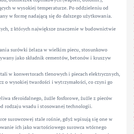
ących w wysokiej temperaturze. Po oddzieleniu od
zany w formę nadającą się do dalszego użytkowania.
zych, z których największe znaczenie w budownictwie
ania surówki żelaza w wielkim piecu, stosunkowo
używany jako składnik cementów, betonów i kruszyw
stali w konwertorach tlenowych i piecach elektrycznych,
z o wysokiej twardości i wytrzymałości, co czyni go
eliwa sferoidalnego, żużle fosforowe, żużle z pieców
od rodzaju wsadu i stosowanej technologii.
ce surowcowej stale rośnie, gdyż wpisują się one w
wanie ich jako wartościowego surowca wtórnego