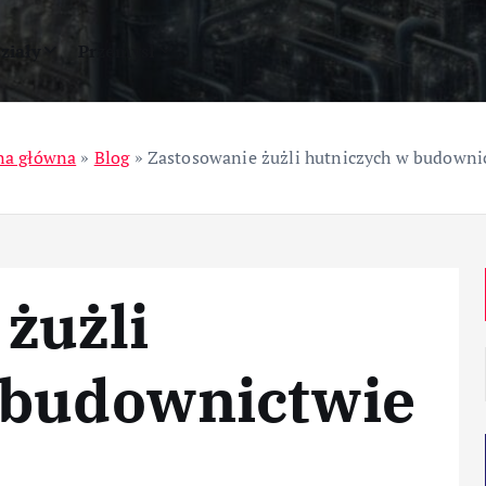
ziały
Przemysł
na główna
»
Blog
»
Zastosowanie żużli hutniczych w budowni
żużli
 budownictwie