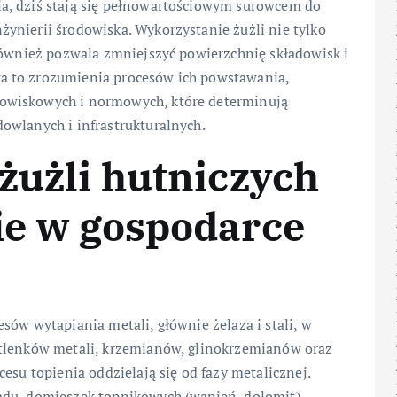
a, dziś stają się pełnowartościowym surowcem do
ynierii środowiska. Wykorzystanie żużli nie tylko
 również pozwala zmniejszyć powierzchnię składowisk i
a to zrozumienia procesów ich powstawania,
owiskowych i normowych, które determinują
owlanych i infrastrukturalnych.
 żużli hutniczych
ie w gospodarce
sów wytapiania metali, głównie żelaza i stali, w
 tlenków metali, krzemianów, glinokrzemianów oraz
esu topienia oddzielają się od fazy metalicznej.
adu, domieszek topnikowych (wapień, dolomit),