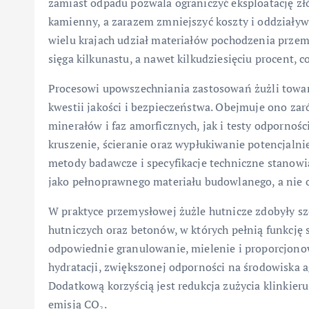
zamiast odpadu pozwala ograniczyć eksploatację złó
kamienny, a zarazem zmniejszyć koszty i oddział
wielu krajach udział materiałów pochodzenia prz
sięga kilkunastu, a nawet kilkudziesięciu procent,
Procesowi upowszechniania zastosowań żużli towarz
kwestii jakości i bezpieczeństwa. Obejmuje ono za
minerałów i faz amorficznych, jak i testy odporno
kruszenie, ścieranie oraz wypłukiwanie potencjaln
metody badawcze i specyfikacje techniczne stanowi
jako pełnoprawnego materiału budowlanego, a nie
W praktyce przemysłowej żużle hutnicze zdobyły sz
hutniczych oraz betonów, w których pełnią funkcję
odpowiednie granulowanie, mielenie i proporcjon
hydratacji, zwiększonej odporności na środowiska a
Dodatkową korzyścią jest redukcja zużycia klinkieru
emisją CO₂.