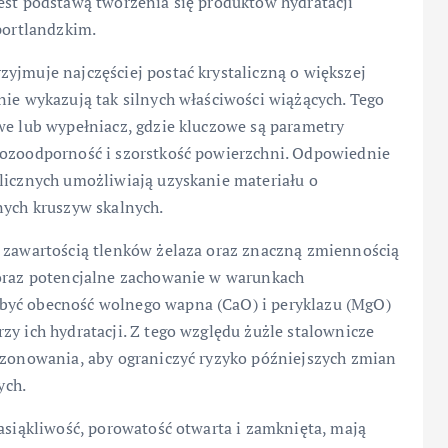
est podstawą tworzenia się produktów hydratacji
portlandzkim.
yjmuje najczęściej postać krystaliczną o większej
nie wykazują tak silnych właściwości wiążących. Tego
we lub wypełniacz, gdzie kluczowe są parametry
rozoodporność i szorstkość powierzchni. Odpowiednie
alicznych umożliwiają uzyskanie materiału o
nych kruszyw skalnych.
ą zawartością tlenków żelaza oraz znaczną zmiennością
 oraz potencjalne zachowanie w warunkach
być obecność wolnego wapna (CaO) i peryklazu (MgO)
zy ich hydratacji. Z tego względu żużle stalownicze
sezonowania, aby ograniczyć ryzyko późniejszych zmian
ych.
nasiąkliwość, porowatość otwarta i zamknięta, mają