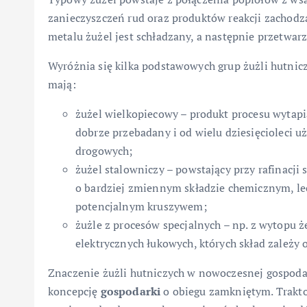
zanieczyszczeń rud oraz produktów reakcji zachodz
metalu żużel jest schładzany, a następnie przetwar
Wyróżnia się kilka podstawowych grup żużli hutnic
mają:
żużel wielkopiecowy – produkt procesu wytapi
dobrze przebadany i od wielu dziesięcioleci 
drogowych;
żużel stalowniczy – powstający przy rafinacji 
o bardziej zmiennym składzie chemicznym, lec
potencjalnym kruszywem;
żużle z procesów specjalnych – np. z wytopu ż
elektrycznych łukowych, których skład zależy 
Znaczenie żużli hutniczych w nowoczesnej gospodar
koncepcję
gospodarki
o obiegu zamkniętym. Trakto