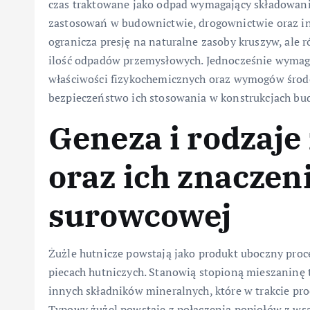
czas traktowane jako odpad wymagający składowani
zastosowań w budownictwie, drogownictwie oraz inż
ogranicza presję na naturalne zasoby kruszyw, ale
ilość odpadów przemysłowych. Jednocześnie wymag
właściwości fizykochemicznych oraz wymogów środ
bezpieczeństwo ich stosowania w konstrukcjach bud
Geneza i rodzaje
oraz ich znaczen
surowcowej
Żużle hutnicze powstają jako produkt uboczny proce
piecach hutniczych. Stanowią stopioną mieszaninę
innych składników mineralnych, które w trakcie proc
Typowy żużel powstaje z połączenia popiołów z ws