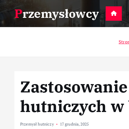
S
Przemysłowcy
k
D
i
p
t
Stro
o
c
o
n
t
Zastosowanie 
e
n
t
hutniczych w
Przemysł hutniczy
17 grudnia, 2025