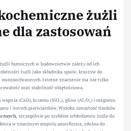
kochemiczne żużli
ne dla zastosowań
żużli hutniczych w budownictwie zależy od ich
datności żużli jako składnika spoiw, kruszyw do
 mrozoochronnych. Istotne znaczenie ma nie tylko
porowatość oraz stabilność objętościowa.
 wapnia (CaO), krzemu (SiO₂), glinu (Al₂O₃) i magnezu
nganu i innych pierwiastków. Wysoka zawartość tlenków
icznych
, szczególnie po szybkim schłodzeniu żużla do
ruktura w znacznym stopniu amorficzna, zdolna do