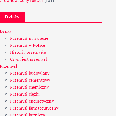
Zrównoważony rozwój
(101)
Działy
Działy
Przemysł na świecie
Przemysł w Polsce
Historia przemysłu
Czym jest przemysł
Przemysł
Przemysł budowlany
Przemysł cementowy
Przemysł chemiczny
Przemysł ciężki
Przemysł energetyczny
Przemysł farmaceutyczny
Przemysł hutniczy