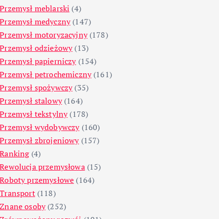
Przemysł meblarski
(4)
Przemysł medyczny
(147)
Przemysł motoryzacyjny
(178)
Przemysł odzieżowy
(13)
Przemysł papierniczy
(154)
Przemysł petrochemiczny
(161)
Przemysł spożywczy
(35)
Przemysł stalowy
(164)
Przemysł tekstylny
(178)
Przemysł wydobywczy
(160)
Przemysł zbrojeniowy
(157)
Ranking
(4)
Rewolucja przemysłowa
(15)
Roboty przemysłowe
(164)
Transport
(118)
Znane osoby
(252)