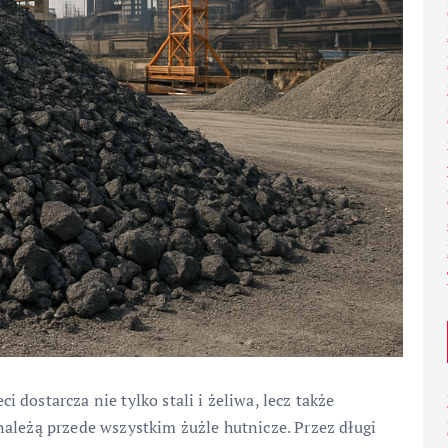
dostarcza nie tylko stali i żeliwa, lecz także
ależą przede wszystkim żużle hutnicze. Przez długi