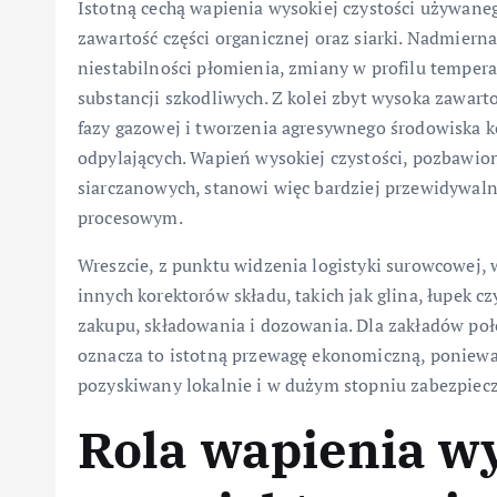
Istotną cechą wapienia wysokiej czystości używan
zawartość części organicznej oraz siarki. Nadmier
niestabilności płomienia, zmiany w profilu temper
substancji szkodliwych. Z kolei zbyt wysoka zawarto
fazy gazowej i tworzenia agresywnego środowiska k
odpylających. Wapień wysokiej czystości, pozbawio
siarczanowych, stanowi więc bardziej przewidywal
procesowym.
Wreszcie, z punktu widzenia logistyki surowcowej,
innych korektorów składu, takich jak glina, łupek c
zakupu, składowania i dozowania. Dla zakładów poło
oznacza to istotną przewagę ekonomiczną, poniew
pozyskiwany lokalnie i w dużym stopniu zabezpiec
Rola wapienia wy