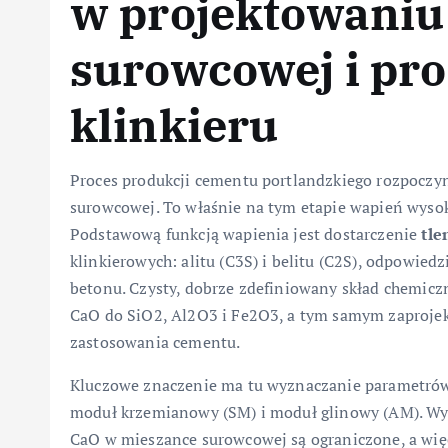
w projektowaniu
surowcowej i pr
klinkieru
Proces produkcji cementu portlandzkiego rozpoczyn
surowcowej. To właśnie na tym etapie wapień wysok
Podstawową funkcją wapienia jest dostarczenie
tle
klinkierowych: alitu (C3S) i belitu (C2S), odpowie
betonu. Czysty, dobrze zdefiniowany skład chemicz
CaO do SiO2, Al2O3 i Fe2O3, a tym samym zaproje
zastosowania cementu.
Kluczowe znaczenie ma tu wyznaczanie parametrów
moduł krzemianowy (SM) i moduł glinowy (AM). Wys
CaO w mieszance surowcowej są ograniczone, a więc