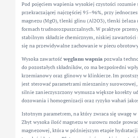
Pod pojęciem wapienia wysokiej czystości rozumie 
przekraczającej najczęściej 95–96%, przy jednoczes
magnezu (MgO), tlenki glinu (Al2O3), tlenki żelaz
formach trudnorozpuszczalnych. W praktyce przem
stabilnym składzie chemicznym, niskiej zawartości 
się na przewidywalne zachowanie w piecu obrotow
Wysoka zawartość
węglanu wapnia
pozwala techno
do pozostałych składników, co ma bezpośredni wp
krzemianowy oraz glinowy w klinkierze. Im prostszy 
jest sterować parametrami mieszaniny surowcowej, 
silnie zanieczyszczony wymusza większe korekty ud
dozowania i homogenizacji oraz ryzyko wahań jak
Istotnym parametrem, na który zwraca się uwagę w 
Zbyt wysoka ilość magnezu w surowcu może prowadz
magnezowej, która w późniejszym etapie hydratacj