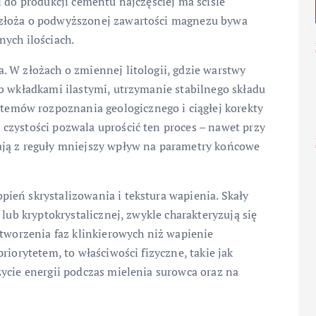
i do produkcji cementu najczęściej ma ściśle
 złoża o podwyższonej zawartości magnezu bywa
ych ilościach.
. W złożach o zmiennej litologii, gdzie warstwy
b wkładkami ilastymi, utrzymanie stabilnego składu
mów rozpoznania geologicznego i ciągłej korekty
czystości pozwala uprościć ten proces – nawet przy
ają z reguły mniejszy wpływ na parametry końcowe
ień skrystalizowania i tekstura wapienia. Skały
 lub kryptokrystalicznej, zwykle charakteryzują się
 tworzenia faz klinkierowych niż wapienie
riorytetem, to właściwości fizyczne, takie jak
ycie energii podczas mielenia surowca oraz na