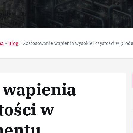
ziały
Przemysł
na
»
Blog
»
Zastosowanie wapienia wysokiej czystości w prod
 wapienia
tości w
mentu