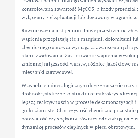
trwałości betonu. Dlatego wapień wysokiej czystośc
kontrolowaną zawartość MgCO3, a każdy przedział
wyłączany z eksploatacji lub dozowany w ograniczon
Równie ważna jest jednorodność przestrzenna złoża
wapienia przeplatają się z marglami, dolomitami lu
chemicznego surowca wymaga zaawansowanych syste
planu zwałowania. Zastosowanie wapienia wysokiej 
zmiennej miąższości warstw, różnice jakościowe m
mieszanki surowcowej.
W aspekcie mineralogicznym duże znaczenie ma stop
drobnokrystaliczne, o strukturze mikrokrystalicznej
lepszą reaktywnością w procesie dekarbonatyzacji i
gruboziarniste. Choć czystość chemiczna pozostaje p
porowatość czy spękania, również oddziałują na zuż
dynamikę procesów cieplnych w piecu obrotowym.