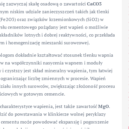
się zazwyczaj skałę osadową o zawartości
CaCO3
nym niskim udziale zanieczyszczeń takich jak tlenki
a (Fe2O3) oraz związków krzemionkowych (SiO2) w
ysłu cementowego pożądany jest wapień o możliwie
składników lotnych i dobrej reaktywności, co przekłada
ym i homogenizację mieszanki surowcowej.
logom dokładnie kształtować stosunek tlenku wapnia
ływ na współczynniki nasycenia wapnem i moduły
i czystszy jest skład mineralny wapienia, tym łatwiej
ograniczając liczbę zmiennych w procesie. Wapień
ziału innych surowców, zwiększając złożoność procesu
ościowych w gotowym cemencie.
charakterystyce wapienia, jest także zawartość
MgO
.
ić do powstawania w klinkierze wolnej peryklazy
i cementu może powodować ekspansję i pogorszenie