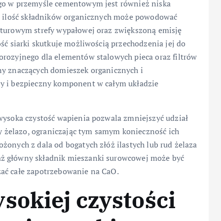
ego w przemyśle cementowym jest również niska
na ilość składników organicznych może powodować
aturowym strefy wypałowej oraz zwiększoną emisję
ść siarki skutkuje możliwością przechodzenia jej do
orozyjnego dla elementów stalowych pieca oraz filtrów
ny znaczących domieszek organicznych i
ny i bezpieczny komponent w całym układzie
 wysoka czystość wapienia pozwala zmniejszyć udział
zy żelazo, ograniczając tym samym konieczność ich
żonych z dala od bogatych złóż ilastych lub rud żelaza
aż główny składnik mieszanki surowcowej może być
zać całe zapotrzebowanie na CaO.
sokiej czystości