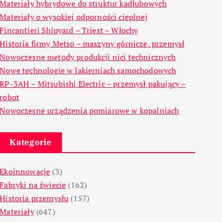
Materiały hybrydowe do struktur kadłubowych
Materiały o wysokiej odporności cieplnej
Fincantieri Shipyard – Triest – Włochy
Historia firmy Metso – maszyny górnicze, przemysł
Nowoczesne metody produkcji nici technicznych
Nowe technologie w lakierniach samochodowych
RP-3AH – Mitsubishi Electric – przemysł pakujący –
robot
Nowoczesne urządzenia pomiarowe w kopalniach
Kategorie
Ekoinnowacje
(3)
Fabryki na świecie
(162)
Historia przemysłu
(157)
Materiały
(647)