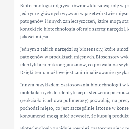
Biotechnologia odgrywa również kluczową rolę w p
Jednym z głównych wyzwań w przetwórstwie mięsny
patogenów i innych zanieczyszczeń, które mogą st
kontekście biotechnologia oferuje szereg narzędzi
jakości mięsa.
Jednym z takich narzędzi są biosensory, które umoż
patogenów w produktach mięsnych. Biosensory wykor
identyfikacji mikroorganizmów, co pozwala na szyb
Dzięki temu możliwe jest zminimalizowanie ryzyka
Innym przykładem zastosowania biotechnologii w ko
molekularnych do identyfikacji i śledzenia pochodz
(reakcja łańcuchowa polimerazy) pozwalają na precy
pochodzi mięso, co jest szczególnie istotne w kont
konsumenci mogą mieć pewność, że kupują produkty
Biotechnologia znajduje również zastosowanie w po