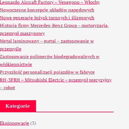
Leonardo Aircraft Factory – Venegono – Włochy
Nowoczesne koncepcje układów napędowych
Nowe generacje łożysk tocznych i ślizgowych
Historia firmy Mercedes-Benz Group – motoryzacja,
przemysł maszynowy
Metal laminowany – metal – zastosowanie w
przemyśle
Zastosowanie polimerów biodegradowalnych w
włókiennictwie
Przyszłość personalizacji pojazdów w fabryce
RH-3FRH – Mitsubishi Electric – przemysł precyzyjny
– robot
Kategorie
Ekoinnowacje
(3)