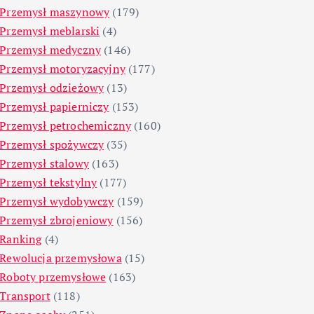
Przemysł maszynowy
(179)
Przemysł meblarski
(4)
Przemysł medyczny
(146)
Przemysł motoryzacyjny
(177)
Przemysł odzieżowy
(13)
Przemysł papierniczy
(153)
Przemysł petrochemiczny
(160)
Przemysł spożywczy
(35)
Przemysł stalowy
(163)
Przemysł tekstylny
(177)
Przemysł wydobywczy
(159)
Przemysł zbrojeniowy
(156)
Ranking
(4)
Rewolucja przemysłowa
(15)
Roboty przemysłowe
(163)
Transport
(118)