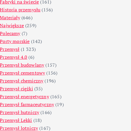
Fabryki na świecie
(161)
Historia przemysłu
(156)
Materiały
(646)
Największe
(259)
Polecamy
(7)
Porty morskie
(142)
Przemysł
(1 323)
Przemysł 4.0
(6)
Przemysł budowlany
(157)
Przemysł cementowy
(156)
Przemysł chemiczny
(196)
Przemysł ciężki
(35)
Przemysł energetyczny
(165)
Przemysł farmaceutyczny
(19)
Przemysł hutniczy
(166)
Przemysł Lekki
(18)
Przemysł lotniczy
(167)