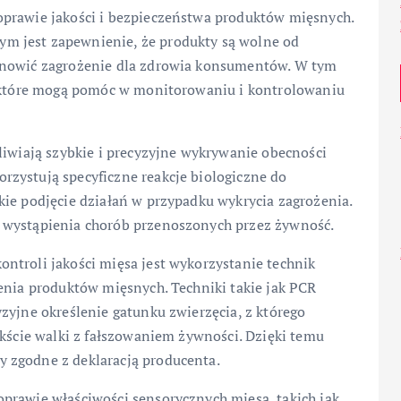
oprawie jakości i bezpieczeństwa produktów mięsnych.
m jest zapewnienie, że produkty są wolne od
anowić zagrożenie dla zdrowia konsumentów. W tym
, które mogą pomóc w monitorowaniu i kontrolowaniu
liwiają szybkie i precyzyjne wykrywanie obecności
zystują specyficzne reakcje biologiczne do
kie podjęcie działań w przypadku wykrycia zagrożenia.
 wystąpienia chorób przenoszonych przez żywność.
ntroli jakości mięsa jest wykorzystanie technik
enia produktów mięsnych. Techniki takie jak PCR
zyjne określenie gatunku zwierzęcia, z którego
ekście walki z fałszowaniem żywności. Dzięki temu
 zgodne z deklaracją producenta.
prawie właściwości sensorycznych mięsa, takich jak