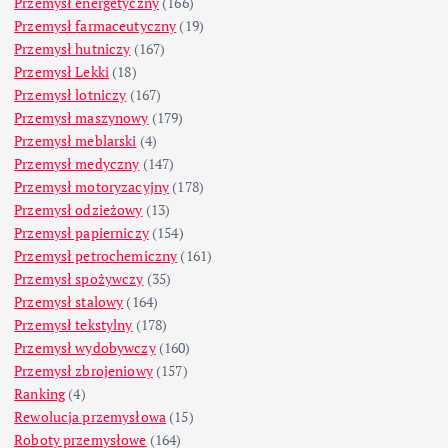
Przemysł energetyczny
(166)
Przemysł farmaceutyczny
(19)
Przemysł hutniczy
(167)
Przemysł Lekki
(18)
Przemysł lotniczy
(167)
Przemysł maszynowy
(179)
Przemysł meblarski
(4)
Przemysł medyczny
(147)
Przemysł motoryzacyjny
(178)
Przemysł odzieżowy
(13)
Przemysł papierniczy
(154)
Przemysł petrochemiczny
(161)
Przemysł spożywczy
(35)
Przemysł stalowy
(164)
Przemysł tekstylny
(178)
Przemysł wydobywczy
(160)
Przemysł zbrojeniowy
(157)
Ranking
(4)
Rewolucja przemysłowa
(15)
Roboty przemysłowe
(164)