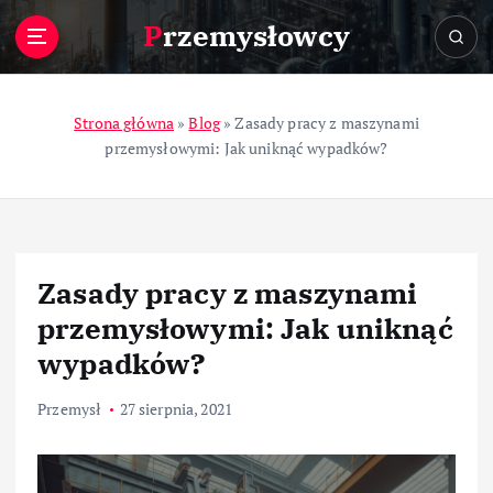
S
Przemysłowcy
k
i
p
t
Strona główna
»
Blog
»
Zasady pracy z maszynami
o
przemysłowymi: Jak uniknąć wypadków?
c
o
n
t
e
Zasady pracy z maszynami
n
t
przemysłowymi: Jak uniknąć
wypadków?
Przemysł
27 sierpnia, 2021