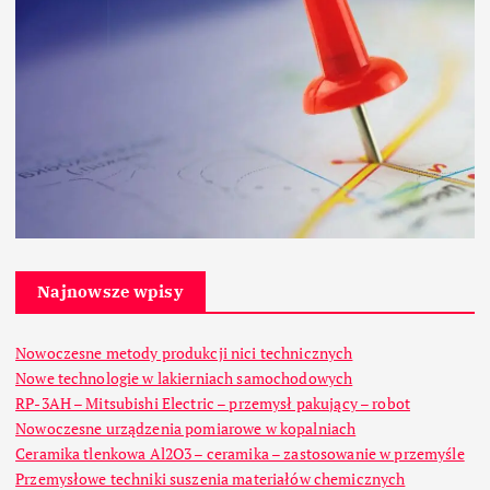
Najnowsze wpisy
Nowoczesne metody produkcji nici technicznych
Nowe technologie w lakierniach samochodowych
RP-3AH – Mitsubishi Electric – przemysł pakujący – robot
Nowoczesne urządzenia pomiarowe w kopalniach
Ceramika tlenkowa Al2O3 – ceramika – zastosowanie w przemyśle
Przemysłowe techniki suszenia materiałów chemicznych