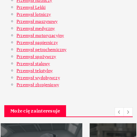
Przemysł hutniczy
Przemysł Lekki
Przemysł lotniczy
Przemysł maszynowy
Przemysł medyczny
Przemysł motoryzacyjny
Przemysł papierniczy
Przemysł petrochemiczny
Przemysł spożywczy
Przemysł stalowy
Przemysł tekstylny
Przemysł wydobywczy
Przemysł zbrojeniowy
Może cię zainteresuje