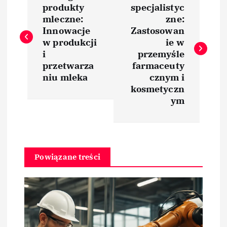
a
produkty
specjalistyc
mleczne:
zne:
w
Innowacje
Zastosowan
w produkcji
ie w
i
i
przemyśle
przetwarza
farmaceuty
niu mleka
cznym i
g
kosmetyczn
ym
a
c
j
Powiązane treści
a
w