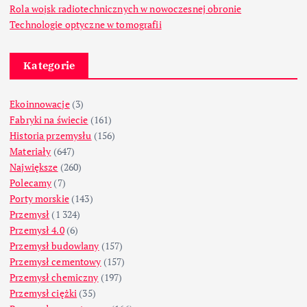
Rola wojsk radiotechnicznych w nowoczesnej obronie
Technologie optyczne w tomografii
Kategorie
Ekoinnowacje
(3)
Fabryki na świecie
(161)
Historia przemysłu
(156)
Materiały
(647)
Największe
(260)
Polecamy
(7)
Porty morskie
(143)
Przemysł
(1 324)
Przemysł 4.0
(6)
Przemysł budowlany
(157)
Przemysł cementowy
(157)
Przemysł chemiczny
(197)
Przemysł ciężki
(35)