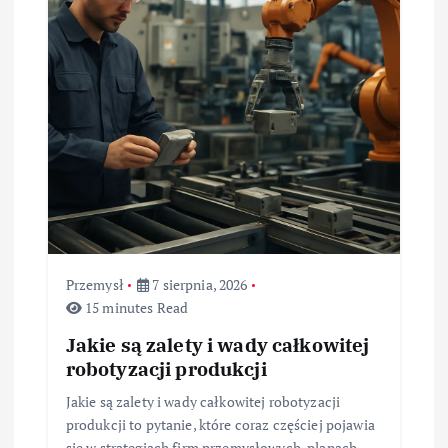
p
i
s
u
Przemysł
7 sierpnia, 2026
15 minutes Read
Jakie są zalety i wady całkowitej
robotyzacji produkcji
Jakie są zalety i wady całkowitej robotyzacji
produkcji to pytanie, które coraz częściej pojawia
się w strategiach firm przemysłowych, planach