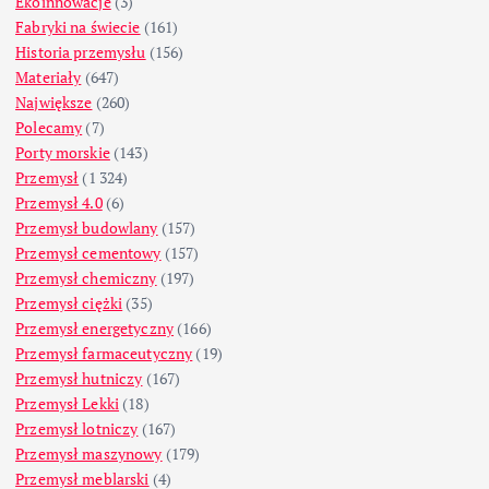
Ekoinnowacje
(3)
Fabryki na świecie
(161)
Historia przemysłu
(156)
Materiały
(647)
Największe
(260)
Polecamy
(7)
Porty morskie
(143)
Przemysł
(1 324)
Przemysł 4.0
(6)
Przemysł budowlany
(157)
Przemysł cementowy
(157)
Przemysł chemiczny
(197)
Przemysł ciężki
(35)
Przemysł energetyczny
(166)
Przemysł farmaceutyczny
(19)
Przemysł hutniczy
(167)
Przemysł Lekki
(18)
Przemysł lotniczy
(167)
Przemysł maszynowy
(179)
Przemysł meblarski
(4)