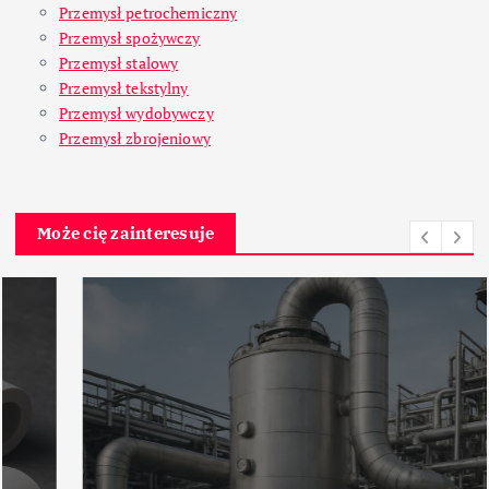
Przemysł petrochemiczny
Przemysł spożywczy
Przemysł stalowy
Przemysł tekstylny
Przemysł wydobywczy
Przemysł zbrojeniowy
Może cię zainteresuje