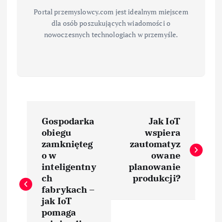
Portal przemyslowcy.com jest idealnym miejscem
dla osób poszukujących wiadomości o
nowoczesnych technologiach w przemyśle.
N
Gospodarka
Jak IoT
a
obiegu
wspiera
zamknięteg
zautomatyz
w
o w
owane
inteligentny
planowanie
i
ch
produkcji?
fabrykach –
jak IoT
g
pomaga