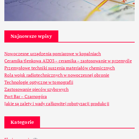
Najnowsze wpisy
Nowoczesne urządzenia pomiarowe w kopalniach
Ceramika tlenkowa Al2O3 – ceramika – zastosowanie w przemyśle
Przemysłowe techniki suszenia materiałów chemicznych
Rola wojsk radiotechnicznych w nowoczesnej obronie
Technologie optyczne w tomografii
Zastosowanie pieców szybowych
Port Bar – Czarnogóra
Jakie są zalety i wady całkowitej robotyzacji produkcji
Kategorie