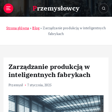
S
Przemysłowcy
k
i
p
t
Strona główna
»
Blog
»
Zarządzanie produkcją w inteligentnych
o
fabrykach
c
o
n
t
e
Zarządzanie produkcją w
n
t
inteligentnych fabrykach
Przemysł
7 stycznia, 2025