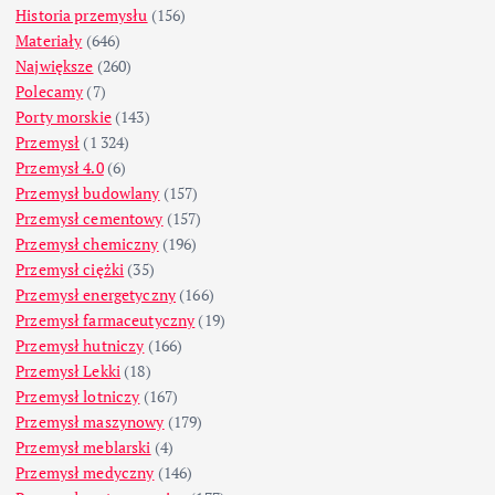
Historia przemysłu
(156)
Materiały
(646)
Największe
(260)
Polecamy
(7)
Porty morskie
(143)
Przemysł
(1 324)
Przemysł 4.0
(6)
Przemysł budowlany
(157)
Przemysł cementowy
(157)
Przemysł chemiczny
(196)
Przemysł ciężki
(35)
Przemysł energetyczny
(166)
Przemysł farmaceutyczny
(19)
Przemysł hutniczy
(166)
Przemysł Lekki
(18)
Przemysł lotniczy
(167)
Przemysł maszynowy
(179)
Przemysł meblarski
(4)
Przemysł medyczny
(146)