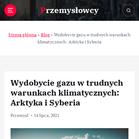
S
Przemysłowcy
k
i
p
t
Strona główna
»
Blog
»
Wydobycie gazu w trudnych warunkach
o
klimatycznych: Arktyka i Syberia
c
o
n
t
e
Wydobycie gazu w trudnych
n
t
warunkach klimatycznych:
Arktyka i Syberia
Przemysł
14 lipca, 2021