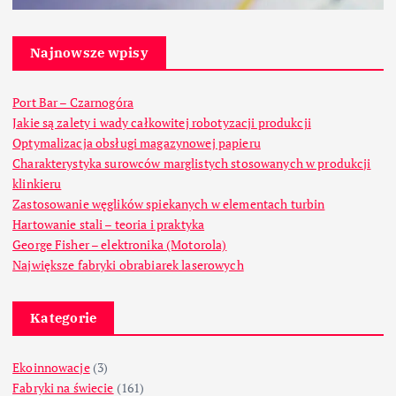
Najnowsze wpisy
Port Bar – Czarnogóra
Jakie są zalety i wady całkowitej robotyzacji produkcji
Optymalizacja obsługi magazynowej papieru
Charakterystyka surowców marglistych stosowanych w produkcji
klinkieru
Zastosowanie węglików spiekanych w elementach turbin
Hartowanie stali – teoria i praktyka
George Fisher – elektronika (Motorola)
Największe fabryki obrabiarek laserowych
Kategorie
Ekoinnowacje
(3)
Fabryki na świecie
(161)