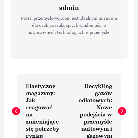
admin
Portal przemyslowcy.com jest idealnym miejscem
dla osób poszukujących wiadomości o
nowoczesnych technologiach w przemyśle.
N
Elastyczne
Recykling
a
magazyny:
gazów
Jak
odlotowych:
w
reagować
Nowe
na
podejścia w
i
zmieniające
przemyśle
się potrzeby
naftowym i
rynku
gazowym