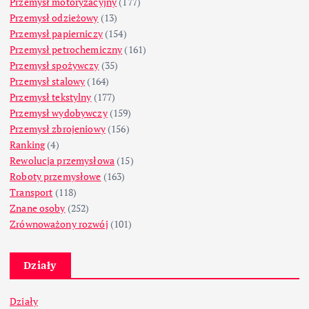
Przemysł motoryzacyjny
(177)
Przemysł odzieżowy
(13)
Przemysł papierniczy
(154)
Przemysł petrochemiczny
(161)
Przemysł spożywczy
(35)
Przemysł stalowy
(164)
Przemysł tekstylny
(177)
Przemysł wydobywczy
(159)
Przemysł zbrojeniowy
(156)
Ranking
(4)
Rewolucja przemysłowa
(15)
Roboty przemysłowe
(163)
Transport
(118)
Znane osoby
(252)
Zrównoważony rozwój
(101)
Działy
Działy