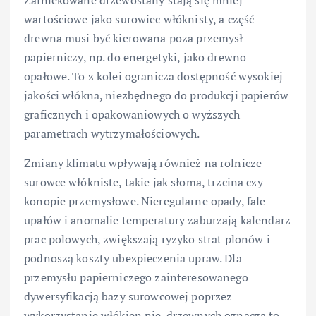
Zainfekowane drzewostany stają się mniej
wartościowe jako surowiec włóknisty, a część
drewna musi być kierowana poza przemysł
papierniczy, np. do energetyki, jako drewno
opałowe. To z kolei ogranicza dostępność wysokiej
jakości włókna, niezbędnego do produkcji papierów
graficznych i opakowaniowych o wyższych
parametrach wytrzymałościowych.
Zmiany klimatu wpływają również na rolnicze
surowce włókniste, takie jak słoma, trzcina czy
konopie przemysłowe. Nieregularne opady, fale
upałów i anomalie temperatury zaburzają kalendarz
prac polowych, zwiększają ryzyko strat plonów i
podnoszą koszty ubezpieczenia upraw. Dla
przemysłu papierniczego zainteresowanego
dywersyfikacją bazy surowcowej poprzez
wykorzystanie włókien nie-drzewnych oznacza to