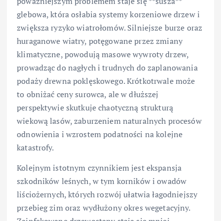
poważniejszym problemem staje się **susza**
glebowa, która osłabia systemy korzeniowe drzew i
zwiększa ryzyko wiatrołomów. Silniejsze burze oraz
huraganowe wiatry, potęgowane przez zmiany
klimatyczne, powodują masowe wywroty drzew,
prowadząc do nagłych i trudnych do zaplanowania
podaży drewna poklęskowego. Krótkotrwale może
to obniżać ceny surowca, ale w dłuższej
perspektywie skutkuje chaotyczną strukturą
wiekową lasów, zaburzeniem naturalnych procesów
odnowienia i wzrostem podatności na kolejne
katastrofy.
Kolejnym istotnym czynnikiem jest ekspansja
szkodników leśnych, w tym korników i owadów
liściożernych, których rozwój ułatwia łagodniejszy
przebieg zim oraz wydłużony okres wegetacyjny.