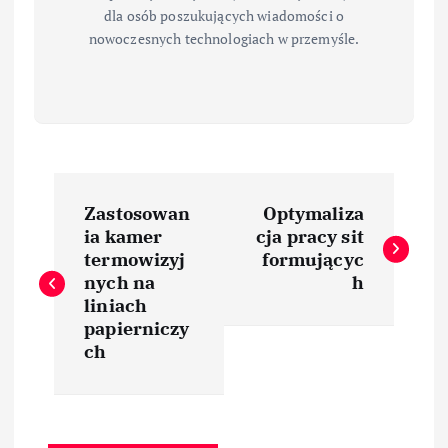
dla osób poszukujących wiadomości o
nowoczesnych technologiach w przemyśle.
N
Zastosowan
Optymaliza
a
ia kamer
cja pracy sit
termowizyj
formującyc
w
nych na
h
liniach
i
papierniczy
ch
g
a