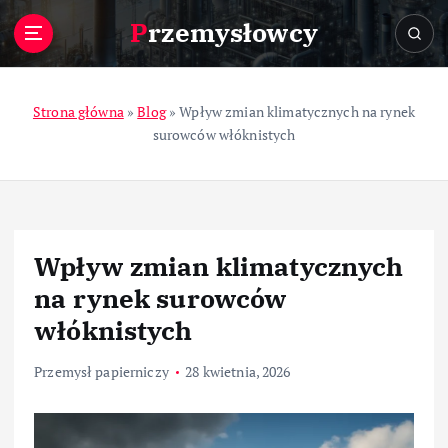
S
Przemysłowcy
k
i
p
t
Strona główna
»
Blog
»
Wpływ zmian klimatycznych na rynek
o
surowców włóknistych
c
o
n
t
e
Wpływ zmian klimatycznych
n
t
na rynek surowców
włóknistych
Przemysł papierniczy
28 kwietnia, 2026