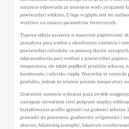
suszenia odpowiada za usunięcie wody związanej ka
powierzchni włókien. Z tego względu jest on najbar
wrażliwy na zmiany parametrów termicznych.
Typowa sekcja suszenia w maszynie papierniczej skł
przepływa para wodna o określonym ciśnieniu i tem
powierzchni cylindrów za pomocą tkanin suszących, 
odprowadzaniu pary wodnej z powierzchni papieru. 
temperatura, ale także prędkość przejścia arkusza, 
kondensatu i odzysku ciepła. Wszystkie te czynniki p
produktu, jednak to właśnie poziom temperatury s
Znaczenie suszenia wykracza poza zwykłe osiągnię
następuje utrwalenie sieci połączeń między włókn
kształtowanie profilu gęstości na grubości arkusz
prowadzi do powstania gradientów wilgotności i tem
skurczu, falistością krawędzi, lokalnym zwichrowan