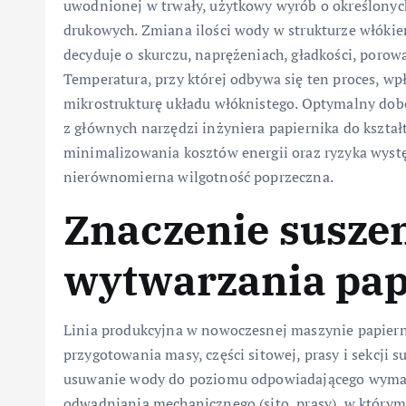
uwodnionej w trwały, użytkowy wyrób o określonyc
drukowych. Zmiana ilości wody w strukturze włóki
decyduje o skurczu, naprężeniach, gładkości, porowa
Temperatura, przy której odbywa się ten proces, w
mikrostrukturę układu włóknistego. Optymalny dobó
z głównych narzędzi inżyniera papiernika do kształ
minimalizowania kosztów energii oraz ryzyka występ
nierównomierna wilgotność poprzeczna.
Znaczenie suszen
wytwarzania pap
Linia produkcyjna w nowoczesnej maszynie papiernic
przygotowania masy, części sitowej, prasy i sekcji s
usuwanie wody do poziomu odpowiadającego wymaga
odwadniania mechanicznego (sito, prasy), w który