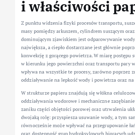
i właściwości pa
Z punktu widzenia fizyki procesów transportu, su
masy pomiędzy arkuszem, cylindrem suszącym oraz
dominującym zjawiskiem jest odparowywanie wody z
największa, a ciepło dostarczane jest głównie popr
konwekcję z gorącego powietrza. W miarę postępu su
w kierunku jego powierzchni oraz transportu pary 
wpływa na wszystkie te procesy, zarówno poprzez zm
oddziaływanie na lepkość wody i powietrza oraz na
W strukturze papieru znajdują się włókna celulozo
oddziaływania wodorowe i mechaniczne zazębianie. 
zaniku części objętości porowej oraz utrwalenia u
dwojaką rolę: przyspiesza usuwanie wody, a tym sa
równocześnie może wpływać na przegrupowanie łań
oraz dostępność grup hydroksylowych biorących ud