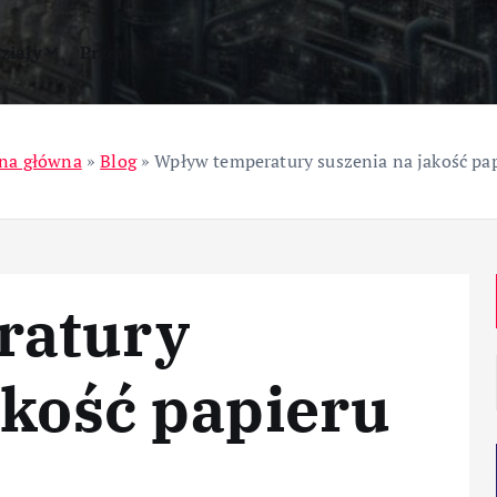
ziały
Przemysł
ona główna
»
Blog
»
Wpływ temperatury suszenia na jakość pa
ratury
akość papieru