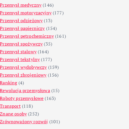
Przemysł medyczny
(146)
Przemysł motoryzacyjny
(177)
Przemysł odzieżowy
(13)
Przemysł papierniczy
(154)
Przemysł petrochemiczny
(161)
Przemysł spożywczy
(35)
Przemysł stalowy
(164)
Przemysł tekstylny
(177)
Przemysł wydobywczy
(159)
Przemysł zbrojeniowy
(156)
Ranking
(4)
Rewolucja przemysłowa
(15)
Roboty przemysłowe
(163)
Transport
(118)
Znane osoby
(252)
Zrównoważony rozwój
(101)