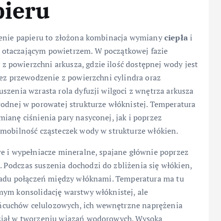
pieru
szenie papieru to złożona kombinacja wymiany
ciepła
i
 otaczającym powietrzem. W początkowej fazie
 powierzchni arkusza, gdzie ilość dostępnej wody jest
zez przewodzenie z powierzchni cylindra oraz
szenia wzrasta rola dyfuzji wilgoci z wnętrza arkusza
wodnej w porowatej strukturze włóknistej. Temperatura
ianę ciśnienia pary nasyconej, jak i poprzez
 mobilność cząsteczek wody w strukturze włókien.
we i wypełniacze mineralne, spajane głównie poprzez
Podczas suszenia dochodzi do zbliżenia się włókien,
kładu połączeń między włóknami. Temperatura ma tu
mym konsolidację warstwy włóknistej, ale
cuchów celulozowych, ich wewnętrzne naprężenia
ział w tworzeniu wiązań wodorowych. Wysoka