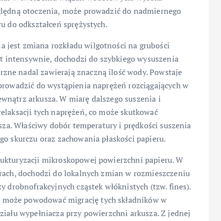
zględną otoczenia, może prowadzić do nadmiernego
ru do odkształceń sprężystych.
 jest zmiana rozkładu wilgotności na grubości
byt intensywnie, dochodzi do szybkiego wysuszenia
zne nadal zawierają znaczną ilość wody. Powstaje
 prowadzić do wystąpienia naprężeń rozciągających w
wnątrz arkusza. W miarę dalszego suszenia i
relaksacji tych naprężeń, co może skutkować
usza. Właściwy dobór temperatury i prędkości suszenia
go skurczu oraz zachowania płaskości papieru.
rukturyzacji mikroskopowej powierzchni papieru. W
urach, dochodzi do lokalnych zmian w rozmieszczeniu
y drobnofrakcyjnych cząstek włóknistych (tzw. fines).
 może powodować migrację tych składników w
ziału wypełniacza przy powierzchni arkusza. Z jednej