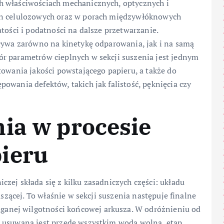
h właściwościach mechanicznych, optycznych i
en celulozowych oraz w porach międzywłóknowych
tości i podatności na dalsze przetwarzanie.
pływa zarówno na kinetykę odparowania, jak i na samą
r parametrów cieplnych w sekcji suszenia jest jednym
towania jakości powstającego papieru, a także do
owania defektów, takich jak falistość, pęknięcia czy
ia w procesie
ieru
zej składa się z kilku zasadniczych części: układu
uszącej. To właśnie w sekcji suszenia następuje finalne
nej wilgotności końcowej arkusza. W odróżnieniu od
m usuwana jest przede wszystkim woda wolna, etap