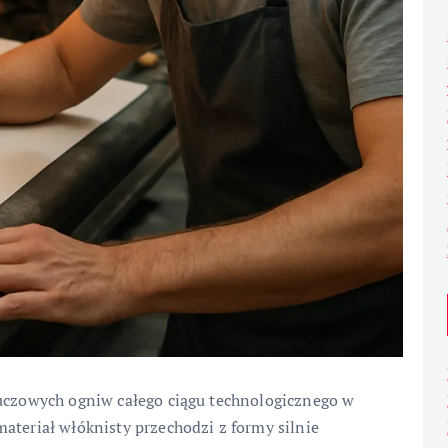
luczowych ogniw całego ciągu technologicznego w
ateriał włóknisty przechodzi z formy silnie