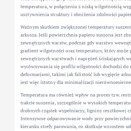
temperatura, w połączeniu z niską wilgotnością w
usztywnienia struktury i obniżenia zdolności papie
Ważnym skutkiem zwiększonej temperatury suszenia
arkusza. Jeśli powierzchnia papieru suszona jest z
zewnętrznych warstw, podczas gdy warstwy wewnętr
gradient wilgotności oraz temperatury, który może
zewnętrznych warstwach i naprężeń ściskających we
wyrównywania się profilu wilgotności dochodzi do 
deformacjami, takimi jak falistość lub wygięcie ark
jest więc istotny dla minimalizacji nierównomierne
Temperatura ma również wpływ na proces tzw. rest
trakcie suszenia, szczególnie w wysokich temperat
drobnych cząstek wypełniaczy, ligniny resztkowej cz
Intensywne odparowywanie wody przy powierzchni
kierunku strefy parowania, co skutkuje wzrostem ud