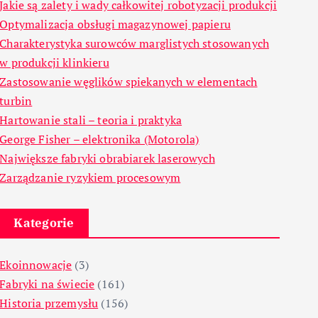
Jakie są zalety i wady całkowitej robotyzacji produkcji
Optymalizacja obsługi magazynowej papieru
Charakterystyka surowców marglistych stosowanych
w produkcji klinkieru
Zastosowanie węglików spiekanych w elementach
turbin
Hartowanie stali – teoria i praktyka
George Fisher – elektronika (Motorola)
Największe fabryki obrabiarek laserowych
Zarządzanie ryzykiem procesowym
Kategorie
Ekoinnowacje
(3)
Fabryki na świecie
(161)
Historia przemysłu
(156)