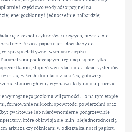
pilarnie i częściowo wody adsorpcyjnej na
dziej energochłonny i jednocześnie najbardziej
ada się z zespołu cylindrów suszących, przez które
peraturze. Arkusz papieru jest dociskany do
co sprzyja efektywnej wymianie ciepła i
Parametrami podlegającymi regulacji są nie tylko
napięcie tkanin, stopień wentylacji oraz układ systemów
ozostają w ścisłej korelacji z jakością gotowego
uszenia stanowi główny wyznacznik dynamiki procesu.
cie wymaganego poziomu wilgotności. To na tym etapie
ami, formowanie mikrochropowatości powierzchni oraz
a. Zbyt gwałtowne lub nierównomierne podgrzewanie
peratury, które objawiają się m.in. niejednorodnością
iem arkusza czy różnicami w odkształcalności papieru