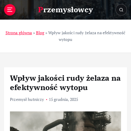
S
Przemysłowcy
k
i
p
t
Strona główna
»
Blog
»
Wpływ jakości rudy żelaza na efektywność
o
wytopu
c
o
n
t
e
Wpływ jakości rudy żelaza na
n
t
efektywność wytopu
Przemysł hutniczy
15 grudnia, 2025