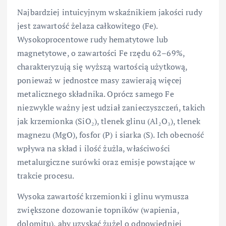
Najbardziej intuicyjnym wskaźnikiem jakości rudy
jest zawartość żelaza całkowitego (Fe).
Wysokoprocentowe rudy hematytowe lub
magnetytowe, o zawartości Fe rzędu 62–69%,
charakteryzują się wyższą wartością użytkową,
ponieważ w jednostce masy zawierają więcej
metalicznego składnika. Oprócz samego Fe
niezwykle ważny jest udział zanieczyszczeń, takich
jak krzemionka (SiO₂), tlenek glinu (Al₂O₃), tlenek
magnezu (MgO), fosfor (P) i siarka (S). Ich obecność
wpływa na skład i ilość żużla, właściwości
metalurgiczne surówki oraz emisje powstające w
trakcie procesu.
Wysoka zawartość krzemionki i glinu wymusza
zwiększone dozowanie topników (wapienia,
dolomitu), aby uzyskać żużel o odpowiedniej