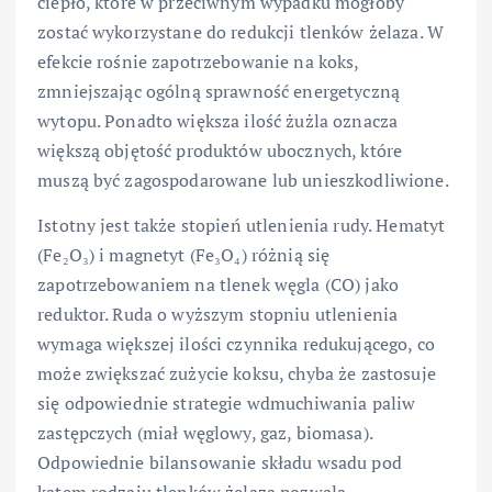
ciepło, które w przeciwnym wypadku mogłoby
zostać wykorzystane do redukcji tlenków żelaza. W
efekcie rośnie zapotrzebowanie na koks,
zmniejszając ogólną sprawność energetyczną
wytopu. Ponadto większa ilość żużla oznacza
większą objętość produktów ubocznych, które
muszą być zagospodarowane lub unieszkodliwione.
Istotny jest także stopień utlenienia rudy. Hematyt
(Fe₂O₃) i magnetyt (Fe₃O₄) różnią się
zapotrzebowaniem na tlenek węgla (CO) jako
reduktor. Ruda o wyższym stopniu utlenienia
wymaga większej ilości czynnika redukującego, co
może zwiększać zużycie koksu, chyba że zastosuje
się odpowiednie strategie wdmuchiwania paliw
zastępczych (miał węglowy, gaz, biomasa).
Odpowiednie bilansowanie składu wsadu pod
kątem rodzaju tlenków żelaza pozwala