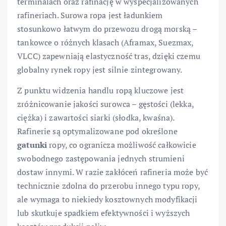
terminalach oraz rafinację w wyspecjalizowanych
rafineriach. Surowa ropa jest ładunkiem
stosunkowo łatwym do przewozu drogą morską –
tankowce o różnych klasach (Aframax, Suezmax,
VLCC) zapewniają elastyczność tras, dzięki czemu
globalny rynek ropy jest silnie zintegrowany.
Z punktu widzenia handlu ropą kluczowe jest
zróżnicowanie jakości surowca – gęstości (lekka,
ciężka) i zawartości siarki (słodka, kwaśna).
Rafinerie są optymalizowane pod określone
gatunki
ropy, co ogranicza możliwość całkowicie
swobodnego zastępowania jednych strumieni
dostaw innymi. W razie zakłóceń rafineria może być
technicznie zdolna do przerobu innego typu ropy,
ale wymaga to niekiedy kosztownych modyfikacji
lub skutkuje spadkiem efektywności i wyższych