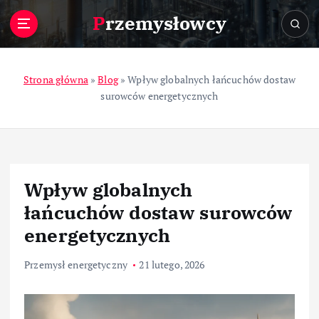
S
Przemysłowcy
k
i
p
t
Strona główna
»
Blog
»
Wpływ globalnych łańcuchów dostaw
o
surowców energetycznych
c
o
n
t
e
Wpływ globalnych
n
t
łańcuchów dostaw surowców
energetycznych
Przemysł energetyczny
21 lutego, 2026