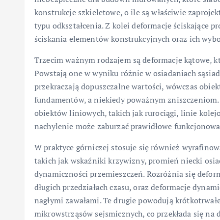
konstrukcje szkieletowe, o ile są właściwie zapr
typu odkształcenia. Z kolei deformacje ściskające
ściskania elementów konstrukcyjnych oraz ich wyb
Trzecim ważnym rodzajem są deformacje kątowe, kt
Powstają one w wyniku różnic w osiadaniach sąsiadu
przekraczają dopuszczalne wartości, wówczas obiek
fundamentów, a niekiedy poważnym zniszczeniom. 
obiektów liniowych, takich jak rurociągi, linie kolej
nachylenie może zaburzać prawidłowe funkcjonowa
W praktyce górniczej stosuje się również wyrafinow
takich jak wskaźniki krzywizny, promień niecki osia
dynamiczności przemieszczeń. Rozróżnia się defor
długich przedziałach czasu, oraz deformacje dynam
nagłymi zawałami. Te drugie powodują krótkotrwałe
mikrowstrząsów sejsmicznych, co przekłada się na 