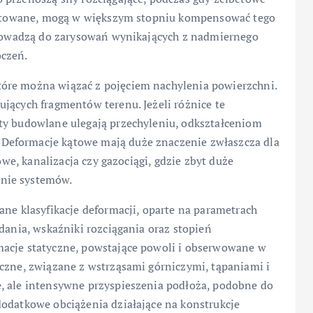
ojektowane, mogą w większym stopniu kompensować tego
 prowadzą do zarysowań wynikających z nadmiernego
oczeń.
óre można wiązać z pojęciem nachylenia powierzchni.
jących fragmentów terenu. Jeżeli różnice te
ty budowlane ulegają przechyleniu, odkształceniom
Deformacje kątowe mają duże znaczenie zwłaszcza dla
owe, kanalizacja czy gazociągi, gdzie zbyt duże
nie systemów.
ane klasyfikacje deformacji, oparte na parametrach
dania, wskaźniki rozciągania oraz stopień
macje statyczne, powstające powoli i obserwowane w
iczne, związane z wstrząsami górniczymi, tąpaniami i
, ale intensywne przyspieszenia podłoża, podobne do
dodatkowe obciążenia działające na konstrukcje