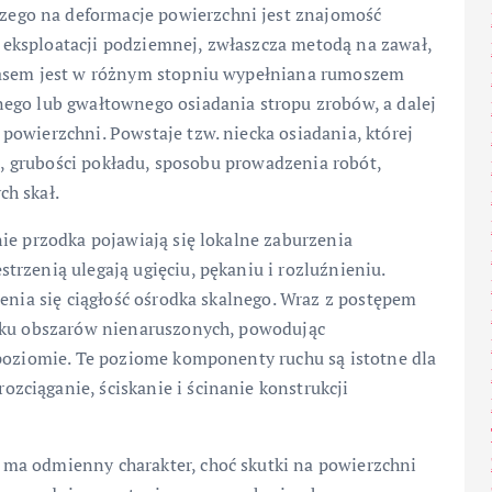
ego na deformacje powierzchni jest znajomość
eksploatacji podziemnej, zwłaszcza metodą na zawał,
zasem jest w różnym stopniu wypełniana rumoszem
ego lub gwałtownego osiadania stropu zrobów, a dalej
owierzchni. Powstaje tzw. niecka osiadania, której
ji, grubości pokładu, sposobu prowadzenia robót,
h skał.
ie przodka pojawiają się lokalne zaburzenia
rzenią ulegają ugięciu, pękaniu i rozluźnieniu.
ienia się ciągłość ośrodka skalnego. Wraz z postępem
unku obszarów nienaruszonych, powodując
 poziomie. Te poziome komponenty ruchu są istotne dla
ciąganie, ściskanie i ścinanie konstrukcji
ma odmienny charakter, choć skutki na powierzchni