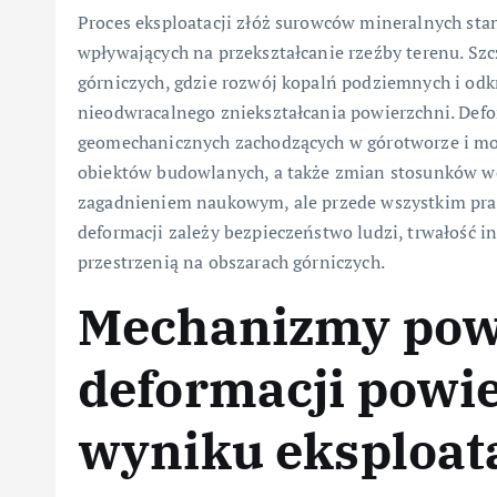
Proces eksploatacji złóż surowców mineralnych sta
wpływających na przekształcanie rzeźby terenu. Szc
górniczych, gdzie rozwój kopalń podziemnych i od
nieodwracalnego zniekształcania powierzchni. Defo
geomechanicznych zachodzących w górotworze i mog
obiektów budowlanych, a także zmian stosunków wod
zagadnieniem naukowym, ale przede wszystkim pra
deformacji zależy bezpieczeństwo ludzi, trwałość i
przestrzenią na obszarach górniczych.
Mechanizmy pow
deformacji powi
wyniku eksploata