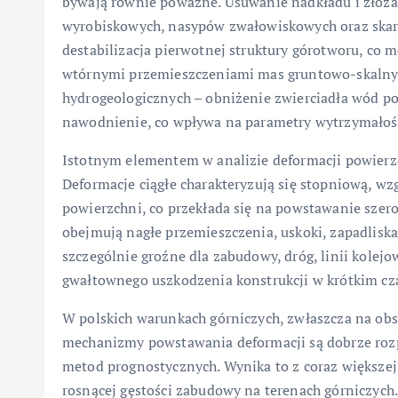
bywają równie poważne. Usuwanie nadkładu i złoż
wyrobiskowych, nasypów zwałowiskowych oraz skar
destabilizacja pierwotnej struktury górotworu, co
wtórnymi przemieszczeniami mas gruntowo-skalny
hydrogeologicznych – obniżenie zwierciadła wód po
nawodnienie, co wpływa na parametry wytrzymałośc
Istotnym elementem w analizie deformacji powierzch
Deformacje ciągłe charakteryzują się stopniową, 
powierzchni, co przekłada się na powstawanie szerok
obejmują nagłe przemieszczenia, uskoki, zapadliska 
szczególnie groźne dla zabudowy, dróg, linii kolej
gwałtownego uszkodzenia konstrukcji w krótkim cza
W polskich warunkach górniczych, zwłaszcza na ob
mechanizmy powstawania deformacji są dobrze rozp
metod prognostycznych. Wynika to z coraz większej 
rosnącej gęstości zabudowy na terenach górniczych