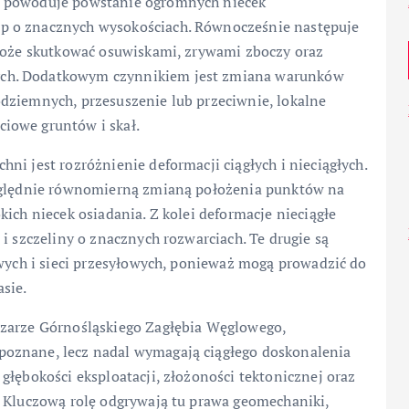
a powoduje powstanie ogromnych niecek
p o znacznych wysokościach. Równocześnie następuje
 może skutkować osuwiskami, zrywami zboczy oraz
ch. Dodatkowym czynnikiem jest zmiana warunków
dziemnych, przesuszenie lub przeciwnie, lokalne
iowe gruntów i skał.
ni jest rozróżnienie deformacji ciągłych i nieciągłych.
względnie równomierną zmianą położenia punktów na
ich niecek osiadania. Z kolei deformacje nieciągłe
i szczeliny o znacznych rozwarciach. Te drugie są
owych i sieci przesyłowych, ponieważ mogą prowadzić do
sie.
szarze Górnośląskiego Zagłębia Węglowego,
oznane, lecz nadal wymagają ciągłego doskonalenia
głębokości eksploatacji, złożoności tektonicznej oraz
. Kluczową rolę odgrywają tu prawa geomechaniki,