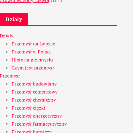
Zrównoważony rozwój
(101)
Działy
Działy
Przemysł na świecie
Przemysł w Polsce
Historia przemysłu
Czym jest przemysł
Przemysł
Przemysł budowlany
Przemysł cementowy
Przemysł chemiczny
Przemysł ciężki
Przemysł energetyczny
Przemysł farmaceutyczny
Przemysł hutniczy