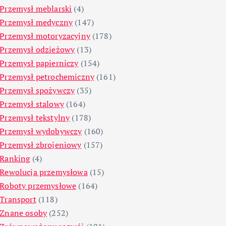
Przemysł meblarski
(4)
Przemysł medyczny
(147)
Przemysł motoryzacyjny
(178)
Przemysł odzieżowy
(13)
Przemysł papierniczy
(154)
Przemysł petrochemiczny
(161)
Przemysł spożywczy
(35)
Przemysł stalowy
(164)
Przemysł tekstylny
(178)
Przemysł wydobywczy
(160)
Przemysł zbrojeniowy
(157)
Ranking
(4)
Rewolucja przemysłowa
(15)
Roboty przemysłowe
(164)
Transport
(118)
Znane osoby
(252)