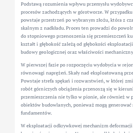
Podstawą rozumienia wpływu przemysłu wydobywcz
procesów zachodzących w górotworze. W przypadku 
powstaje przestrzeń po wybranym złożu, która z c
skalnym z nadkładu. Proces ten prowadzi do powoln
do stopniowego przenoszenia się przemieszczeń ku p
kształt i głębokość zależą od głębokości eksploatac
budowy geologicznej oraz właściwości mechanicznyc
W pierwszej fazie po rozpoczęciu wydobycia w rejon
równowagi naprężeń. Skały nad eksploatowaną przest
Powstaje strefa spękań i rozwarstwień, w której zm
robót górniczych obciążenia przenoszą się w kier
przemieszczenia nie tylko w pionie, ale również w
obiektów budowlanych, ponieważ mogą generować roz
fundamentów.
W eksploatacji odkrywkowej mechanizm deformacji 