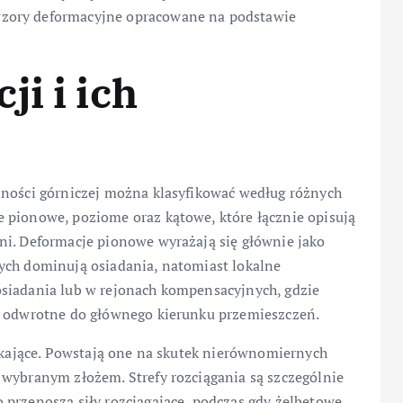
zory deformacyjne opracowane na podstawie
i i ich
lności górniczej można klasyfikować według różnych
 pionowe, poziome oraz kątowe, które łącznie opisują
ni. Deformacje pionowe wyrażają się głównie jako
ych dominują osiadania, natomiast lokalne
osiadania lub w rejonach kompensacyjnych, gdzie
hy odwrotne do głównego kierunku przemieszczeń.
iskające. Powstają one na skutek nierównomiernych
 wybranym złożem. Strefy rozciągania są szczególnie
 przenoszą siły rozciągające, podczas gdy żelbetowe