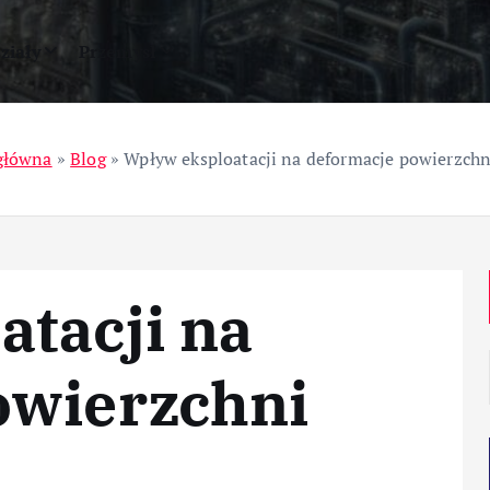
ziały
Przemysł
główna
»
Blog
»
Wpływ eksploatacji na deformacje powierzchn
tacji na
owierzchni