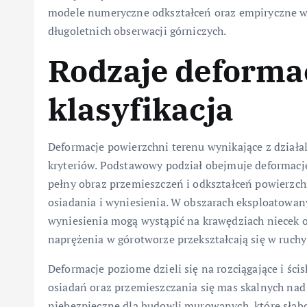
modele numeryczne odkształceń oraz empiryczne w
długoletnich obserwacji górniczych.
Rodzaje deformacj
klasyfikacja
Deformacje powierzchni terenu wynikające z działa
kryteriów. Podstawowy podział obejmuje deformacje
pełny obraz przemieszczeń i odkształceń powierzch
osiadania i wyniesienia. W obszarach eksploatowan
wyniesienia mogą wystąpić na krawędziach niecek 
naprężenia w górotworze przekształcają się w ruc
Deformacje poziome dzieli się na rozciągające i śc
osiadań oraz przemieszczania się mas skalnych nad
niebezpieczne dla budowli murowanych, które słabo