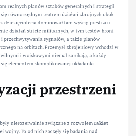
om realnych planów sztabów generalnych i strategii
 się równorzędnym teatrem działań zbrojnych obok
zez dziesięciolecia dominował tam wyścig prestiżu i
nie działań stricte militarnych, w tym testów broni
 i przechwytywania sygnałów, a także planów
ycznego na orbitach. Przemysł zbrojeniowy wchodzi w
ywilnymi i wojskowymi niemal zanikają, a każdy
ć się elementem skomplikowanej układanki
yzacji przestrzeni
 były nierozerwalnie związane z rozwojem
rakiet
j wojny. To od nich zaczęły się badania nad