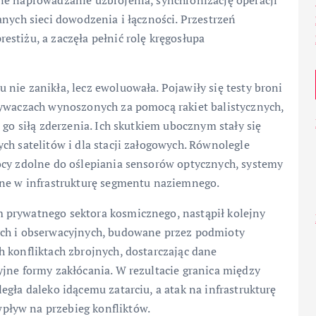
ne naprowadzanie uzbrojenia, synchronizację operacji
anych sieci dowodzenia i łączności. Przestrzeń
stiżu, a zaczęła pełnić rolę kręgosłupa
nie zanikła, lecz ewoluowała. Pojawiły się testy broni
tywaczach wynoszonych za pomocą rakiet balistycznych,
 go siłą zderzenia. Ich skutkiem ubocznym stały się
ch satelitów i dla stacji załogowych. Równolegle
ocy zdolne do oślepiania sensorów optycznych, systemy
one w infrastrukturę segmentu naziemnego.
 prywatnego sektora kosmicznego, nastąpił kolejny
ych i obserwacyjnych, budowane przez podmioty
 konfliktach zbrojnych, dostarczając dane
jne formy zakłócania. W rezultacie granica między
gła daleko idącemu zatarciu, a atak na infrastrukturę
pływ na przebieg konfliktów.