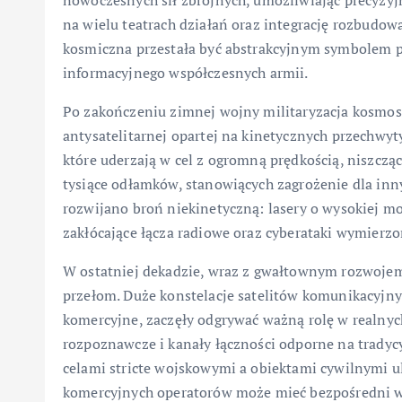
nowoczesnych sił zbrojnych, umożliwiając precyzyj
na wielu teatrach działań oraz integrację rozbudow
kosmiczna przestała być abstrakcyjnym symbolem pre
informacyjnego współczesnych armii.
Po zakończeniu zimnej wojny militaryzacja kosmosu 
antysatelitarnej opartej na kinetycznych przechwy
które uderzają w cel z ogromną prędkością, niszcząc
tysiące odłamków, stanowiących zagrożenie dla inny
rozwijano broń niekinetyczną: lasery o wysokiej m
zakłócające łącza radiowe oraz cyberataki wymierz
W ostatniej dekadzie, wraz z gwałtownym rozwojem
przełom. Duże konstelacje satelitów komunikacyjn
komercyjne, zaczęły odgrywać ważną rolę w realnych
rozpoznawcze i kanały łączności odporne na tradycy
celami stricte wojskowymi a obiektami cywilnymi ule
komercyjnych operatorów może mieć bezpośredni w