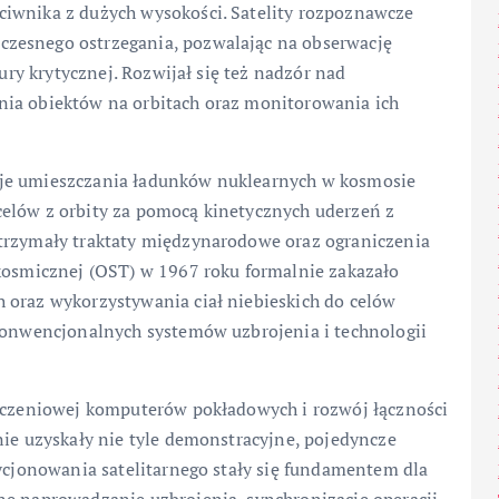
ciwnika z dużych wysokości. Satelity rozpoznawcze
zesnego ostrzegania, pozwalając na obserwację
tury krytycznej. Rozwijał się też nadzór nad
nia obiektów na orbitach oraz monitorowania ich
cje umieszczania ładunków nuklearnych w kosmosie
elów z orbity za pomocą kinetycznych uderzeń z
strzymały traktaty międzynarodowe oraz ograniczenia
 kosmicznej (OST) w 1967 roku formalnie zakazało
 oraz wykorzystywania ciał niebieskich do celów
 konwencjonalnych systemów uzbrojenia i technologii
liczeniowej komputerów pokładowych i rozwój łączności
nie uzyskały nie tyle demonstracyjne, pojedyncze
zycjonowania satelitarnego stały się fundamentem dla