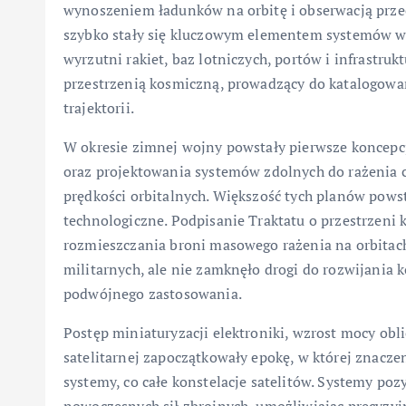
wynoszeniem ładunków na orbitę i obserwacją prze
szybko stały się kluczowym elementem systemów wc
wyrzutni rakiet, baz lotniczych, portów i infrastruk
przestrzenią kosmiczną, prowadzący do katalogowa
trajektorii.
W okresie zimnej wojny powstały pierwsze koncep
oraz projektowania systemów zdolnych do rażenia c
prędkości orbitalnych. Większość tych planów pow
technologiczne. Podpisanie Traktatu o przestrzeni
rozmieszczania broni masowego rażenia na orbitach
militarnych, ale nie zamknęło drogi do rozwijania
podwójnego zastosowania.
Postęp miniaturyzacji elektroniki, wzrost mocy ob
satelitarnej zapoczątkowały epokę, w której znacze
systemy, co całe konstelacje satelitów. Systemy po