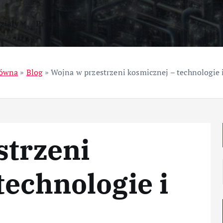
ziały
Przemysł
łówna
»
Blog
»
Wojna w przestrzeni kosmicznej – technologie i
strzeni
technologie i