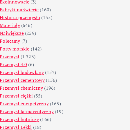
Ekoinnowacje
(3)
Fabryki na świecie
(160)
Historia przemysłu
(155)
Materiały
(646)
Największe
(259)
Polecamy
(7)
Porty morskie
(142)
Przemysł
(1 323)
Przemysł 4.0
(6)
Przemysł budowlany
(157)
Przemysł cementowy
(156)
Przemysł chemiczny
(196)
Przemysł ciężki
(35)
Przemysł energetyczny
(165)
Przemysł farmaceutyczny
(19)
Przemysł hutniczy
(166)
Przemysł Lekki
(18)