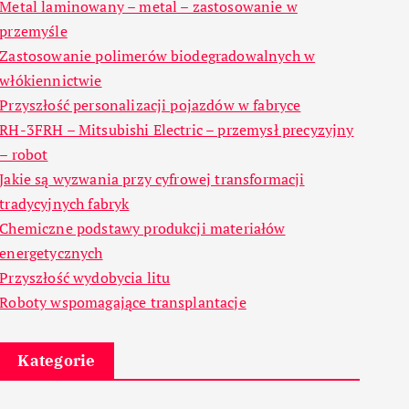
Metal laminowany – metal – zastosowanie w
przemyśle
Zastosowanie polimerów biodegradowalnych w
włókiennictwie
Przyszłość personalizacji pojazdów w fabryce
RH-3FRH – Mitsubishi Electric – przemysł precyzyjny
– robot
Jakie są wyzwania przy cyfrowej transformacji
tradycyjnych fabryk
Chemiczne podstawy produkcji materiałów
energetycznych
Przyszłość wydobycia litu
Roboty wspomagające transplantacje
Kategorie