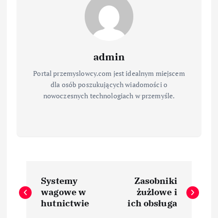
admin
Portal przemyslowcy.com jest idealnym miejscem
dla osób poszukujących wiadomości o
nowoczesnych technologiach w przemyśle.
N
Systemy
Zasobniki
a
wagowe w
żużlowe i
hutnictwie
ich obsługa