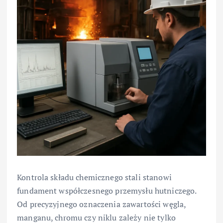
Kontrola składu chemicznego stali stanowi
fundament współczesnego przemysłu hutniczego.
Od precyzyjnego oznaczenia zawartości węgla,
manganu, chromu czy niklu zależy nie tylko