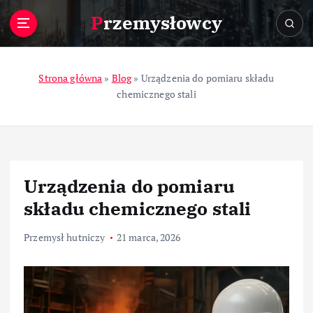
S
Przemysłowcy
k
i
p
t
Strona główna
»
Blog
»
Urządzenia do pomiaru składu
o
chemicznego stali
c
o
n
t
e
Urządzenia do pomiaru
n
t
składu chemicznego stali
Przemysł hutniczy
21 marca, 2026