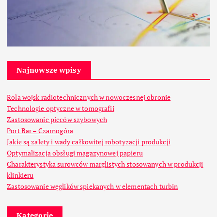
Najnowsze wpisy
Rola wojsk radiotechnicznych w nowoczesnej obronie
Technologie optyczne w tomografii
Zastosowanie pieców szybowych
Port Bar – Czarnogóra
Jakie są zalety i wady całkowitej robotyzacji produkcji
Optymalizacja obsługi magazynowej papieru
Charakterystyka surowców marglistych stosowanych w produkcji
klinkieru
Zastosowanie węglików spiekanych w elementach turbin
Kategorie