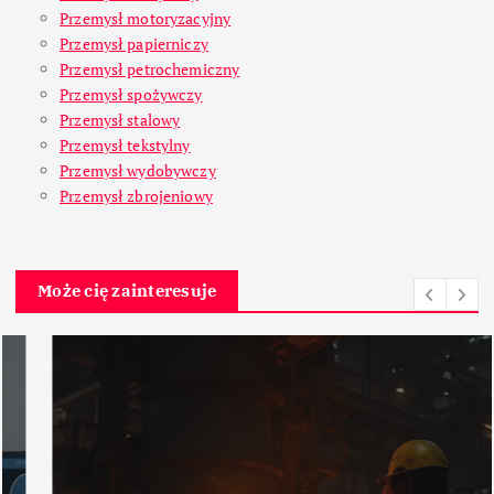
Przemysł motoryzacyjny
Przemysł papierniczy
Przemysł petrochemiczny
Przemysł spożywczy
Przemysł stalowy
Przemysł tekstylny
Przemysł wydobywczy
Przemysł zbrojeniowy
Może cię zainteresuje