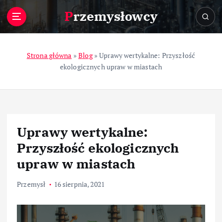
S
Przemysłowcy
k
i
p
t
Strona główna
»
Blog
»
Uprawy wertykalne: Przyszłość
o
ekologicznych upraw w miastach
c
o
n
t
e
Uprawy wertykalne:
n
t
Przyszłość ekologicznych
upraw w miastach
Przemysł
16 sierpnia, 2021