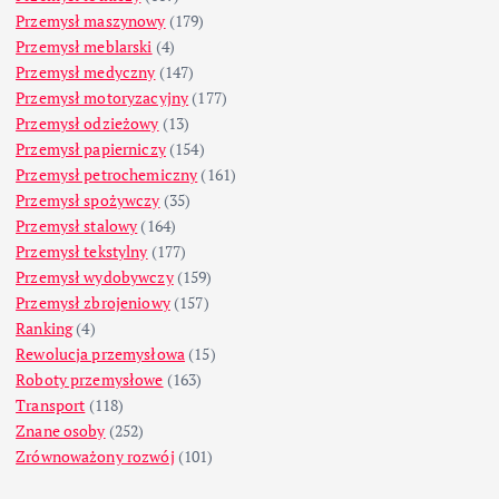
Przemysł maszynowy
(179)
Przemysł meblarski
(4)
Przemysł medyczny
(147)
Przemysł motoryzacyjny
(177)
Przemysł odzieżowy
(13)
Przemysł papierniczy
(154)
Przemysł petrochemiczny
(161)
Przemysł spożywczy
(35)
Przemysł stalowy
(164)
Przemysł tekstylny
(177)
Przemysł wydobywczy
(159)
Przemysł zbrojeniowy
(157)
Ranking
(4)
Rewolucja przemysłowa
(15)
Roboty przemysłowe
(163)
Transport
(118)
Znane osoby
(252)
Zrównoważony rozwój
(101)