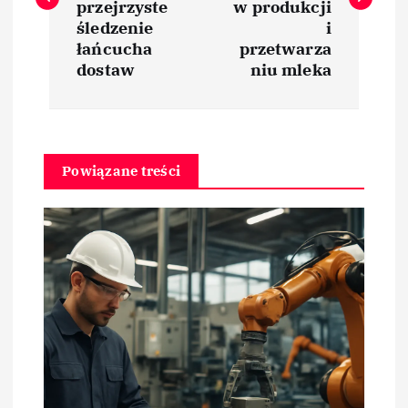
przejrzyste
w produkcji
i
śledzenie
i
łańcucha
przetwarza
dostaw
niu mleka
g
a
c
Powiązane treści
j
a
w
p
i