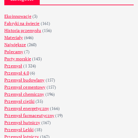
Ekoinnowacje
(3)
Fabryki na świecie
(161)
Historia przemysłu
(156)
Materiały
(646)
Największe
(260)
Polecamy
(7)
Porty morskie
(143)
Przemysł
(1 324)
Przemysł 4.0
(6)
Przemysł budowlany
(157)
Przemysł cementowy
(157)
Przemysł chemiczny
(196)
Przemysł ciężki
(35)
Przemysł energetyczny
(166)
Przemysł farmaceutyczny
(19)
Przemysł hutniczy
(167)
Przemysł Lekki
(18)
Przemysł lotniczy
(167)