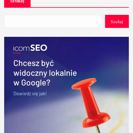
Szukaj
Szukaj