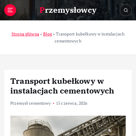
S
Przemysłowcy
k
i
p
t
Strona główna
»
Blog
»
Transport kubełkowy w instalacjach
o
cementowych
c
o
n
t
e
Transport kubełkowy w
n
t
instalacjach cementowych
Przemysł cementowy
15 czerwca, 2026