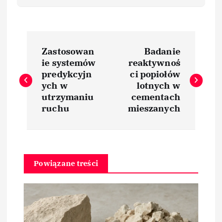
N
Zastosowan
Badanie
a
ie systemów
reaktywnoś
predykcyjn
ci popiołów
w
ych w
lotnych w
utrzymaniu
cementach
i
ruchu
mieszanych
g
a
Powiązane treści
c
j