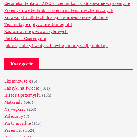
Ceramika tlenkowa Al2O3 – ceramika – zastosowanie w przemyśle
Przemysłowe techniki suszenia materiałów chemicznych
Rola wojsk radiotechnicznych w nowoczesnej obronie
Technologie optyczne w tomografii
Zastosowanie pieców szybowych
Port Bar – Czarnogóra
Jakie są zalety i wady całkowitej robotyzacji produkcji
Kategorie
Ekoinnowacje
(3)
Fabryki na świecie
(161)
Historia przemysłu
(156)
Materiały
(647)
Największe
(260)
Polecamy
(7)
Porty morskie
(143)
Przemysł
(1 324)