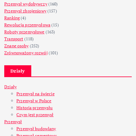
Przemysł wydobywczy
(160)
Przemysł zbrojeniowy
(157)
Ranking
(4)
Rewolucja przemysłowa
(15)
Roboty przemysłowe
(163)
Transport
(118)
Znane osoby
(252)
Zrównoważony rozwój
(101)
Działy
Działy
Przemysł na świecie
Przemysł w Polsce
Historia przemysłu
Czym jest przemysł
Przemysł
Przemysł budowlany
Przemysł cementowy