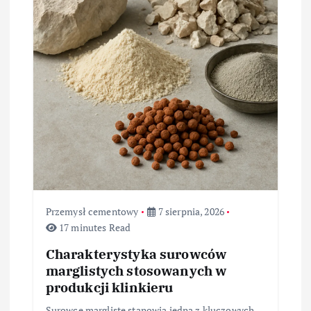
a
w
p
i
s
u
Przemysł cementowy
7 sierpnia, 2026
17 minutes Read
Charakterystyka surowców
marglistych stosowanych w
produkcji klinkieru
Surowce margliste stanowią jedną z kluczowych