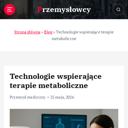
S
Przemysłowcy
k
i
p
t
Strona główna
»
Blog
»
Technologie wspierające terapie
o
metaboliczne
c
o
n
t
e
Technologie wspierające
n
t
terapie metaboliczne
Przemysł medyczny
25 maja, 2026