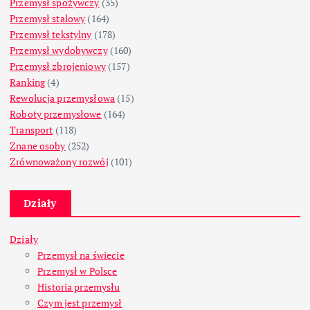
Przemysł spożywczy
(35)
Przemysł stalowy
(164)
Przemysł tekstylny
(178)
Przemysł wydobywczy
(160)
Przemysł zbrojeniowy
(157)
Ranking
(4)
Rewolucja przemysłowa
(15)
Roboty przemysłowe
(164)
Transport
(118)
Znane osoby
(252)
Zrównoważony rozwój
(101)
Działy
Działy
Przemysł na świecie
Przemysł w Polsce
Historia przemysłu
Czym jest przemysł