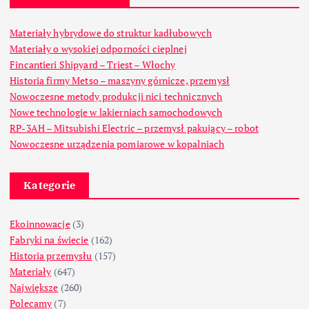
Materiały hybrydowe do struktur kadłubowych
Materiały o wysokiej odporności cieplnej
Fincantieri Shipyard – Triest – Włochy
Historia firmy Metso – maszyny górnicze, przemysł
Nowoczesne metody produkcji nici technicznych
Nowe technologie w lakierniach samochodowych
RP-3AH – Mitsubishi Electric – przemysł pakujący – robot
Nowoczesne urządzenia pomiarowe w kopalniach
Kategorie
Ekoinnowacje
(3)
Fabryki na świecie
(162)
Historia przemysłu
(157)
Materiały
(647)
Największe
(260)
Polecamy
(7)