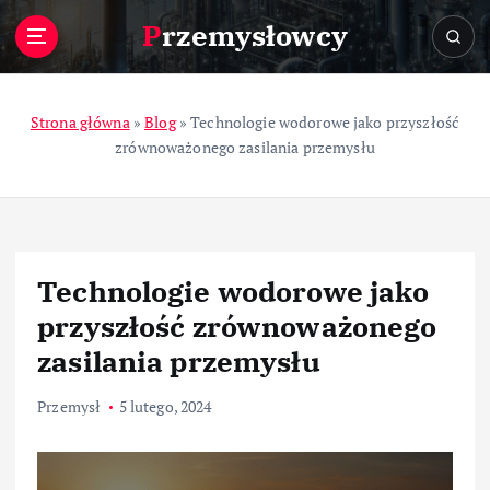
S
Przemysłowcy
k
i
p
t
Strona główna
»
Blog
»
Technologie wodorowe jako przyszłość
o
zrównoważonego zasilania przemysłu
c
o
n
t
e
Technologie wodorowe jako
n
t
przyszłość zrównoważonego
zasilania przemysłu
Przemysł
5 lutego, 2024