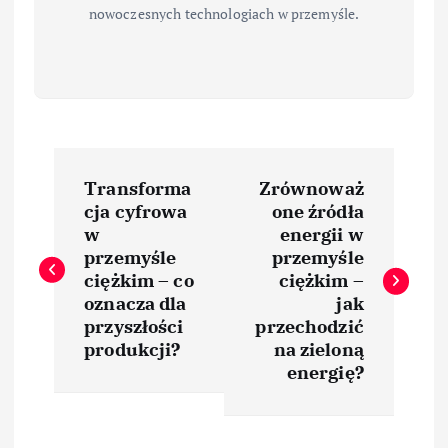
nowoczesnych technologiach w przemyśle.
N
Transforma
Zrównoważ
a
cja cyfrowa
one źródła
w
energii w
w
przemyśle
przemyśle
ciężkim – co
ciężkim –
i
oznacza dla
jak
przyszłości
przechodzić
produkcji?
na zieloną
g
energię?
a