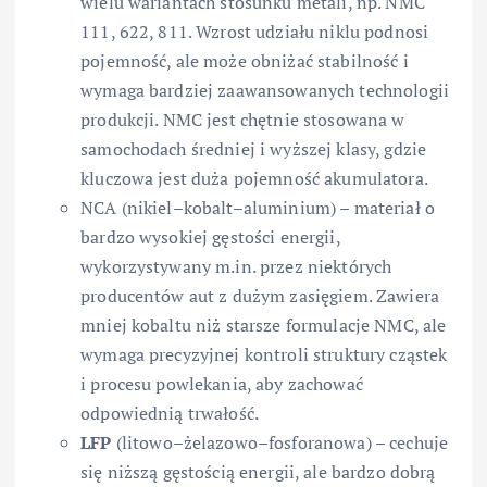
wielu wariantach stosunku metali, np. NMC
111, 622, 811. Wzrost udziału niklu podnosi
pojemność, ale może obniżać stabilność i
wymaga bardziej zaawansowanych technologii
produkcji. NMC jest chętnie stosowana w
samochodach średniej i wyższej klasy, gdzie
kluczowa jest duża pojemność akumulatora.
NCA (nikiel–kobalt–aluminium) – materiał o
bardzo wysokiej gęstości energii,
wykorzystywany m.in. przez niektórych
producentów aut z dużym zasięgiem. Zawiera
mniej kobaltu niż starsze formulacje NMC, ale
wymaga precyzyjnej kontroli struktury cząstek
i procesu powlekania, aby zachować
odpowiednią trwałość.
LFP
(litowo–żelazowo–fosforanowa) – cechuje
się niższą gęstością energii, ale bardzo dobrą