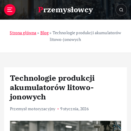
S
Przemysłowcy
k
i
p
t
Strona główna
»
Blog
»
Technologie produkcji akumulatorów
o
litowo-jonowych
c
o
n
t
e
Technologie produkcji
n
t
akumulatorów litowo-
jonowych
Przemysł motoryzacyjny
9 stycznia, 2026