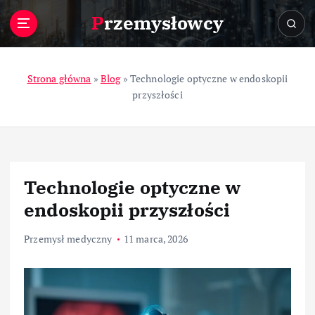
S
Przemysłowcy
k
i
p
t
Strona główna
»
Blog
»
Technologie optyczne w endoskopii
o
przyszłości
c
o
n
t
e
Technologie optyczne w
n
t
endoskopii przyszłości
Przemysł medyczny
11 marca, 2026