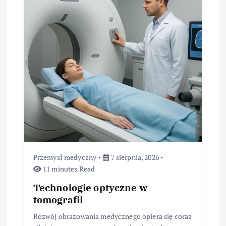
w
p
i
s
u
Przemysł medyczny
7 sierpnia, 2026
11 minutes Read
Technologie optyczne w
tomografii
Rozwój obrazowania medycznego opiera się coraz