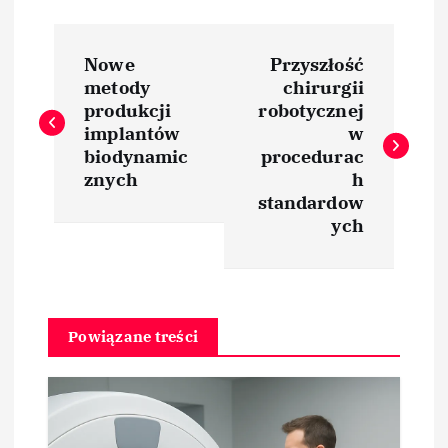
N
Nowe
Przyszłość
a
metody
chirurgii
produkcji
robotycznej
w
implantów
w
biodynamic
procedurac
i
znych
h
standardow
ych
g
a
c
Powiązane treści
j
a