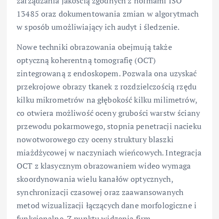
zarządzania jakością zgodnych z normami ISO
13485 oraz dokumentowania zmian w algorytmach
w sposób umożliwiający ich audyt i śledzenie.
Nowe techniki obrazowania obejmują także
optyczną koherentną tomografię (OCT)
zintegrowaną z endoskopem. Pozwala ona uzyskać
przekrojowe obrazy tkanek z rozdzielczością rzędu
kilku mikrometrów na głębokość kilku milimetrów,
co otwiera możliwość oceny grubości warstw ściany
przewodu pokarmowego, stopnia penetracji nacieku
nowotworowego czy oceny struktury blaszki
miażdżycowej w naczyniach wieńcowych. Integracja
OCT z klasycznym obrazowaniem wideo wymaga
skoordynowania wielu kanałów optycznych,
synchronizacji czasowej oraz zaawansowanych
metod wizualizacji łączących dane morfologiczne i
funkcjonalne. Z punktu widzenia firm