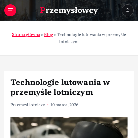
S
Przemysłowcy
k
i
p
t
Strona główna
»
Blog
»
Technologie lutowania w przemyśle
o
lotniczym
c
o
n
t
e
Technologie lutowania w
n
t
przemyśle lotniczym
Przemysł lotniczy
10 marca, 2026