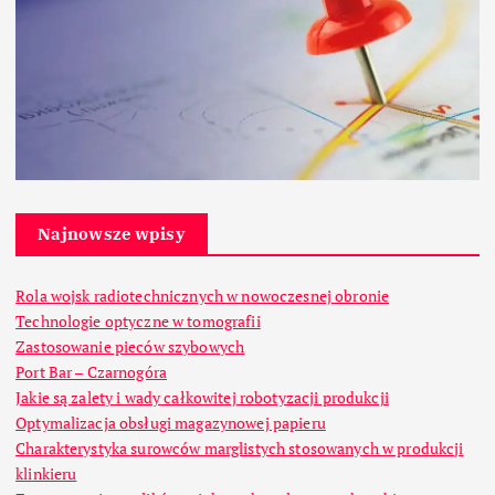
Najnowsze wpisy
Rola wojsk radiotechnicznych w nowoczesnej obronie
Technologie optyczne w tomografii
Zastosowanie pieców szybowych
Port Bar – Czarnogóra
Jakie są zalety i wady całkowitej robotyzacji produkcji
Optymalizacja obsługi magazynowej papieru
Charakterystyka surowców marglistych stosowanych w produkcji
klinkieru