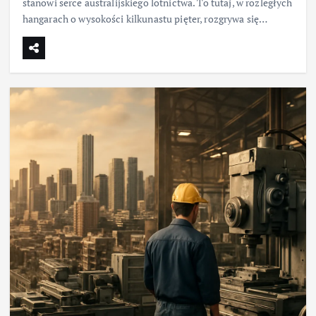
stanowi serce australijskiego lotnictwa. To tutaj, w rozległych
hangarach o wysokości kilkunastu pięter, rozgrywa się…