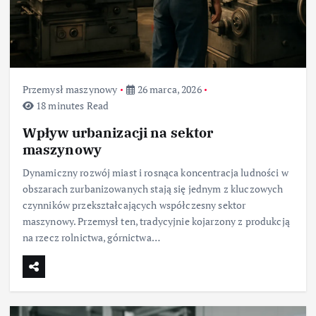
Przemysł maszynowy
26 marca, 2026
18 minutes Read
Wpływ urbanizacji na sektor
maszynowy
Dynamiczny rozwój miast i rosnąca koncentracja ludności w
obszarach zurbanizowanych stają się jednym z kluczowych
czynników przekształcających współczesny sektor
maszynowy. Przemysł ten, tradycyjnie kojarzony z produkcją
na rzecz rolnictwa, górnictwa…