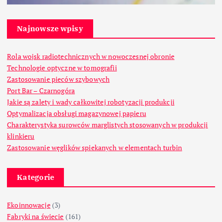
Najnowsze wpisy
Rola wojsk radiotechnicznych w nowoczesnej obronie
Technologie optyczne w tomografii
Zastosowanie pieców szybowych
Port Bar – Czarnogóra
Jakie są zalety i wady całkowitej robotyzacji produkcji
Optymalizacja obsługi magazynowej papieru
Charakterystyka surowców marglistych stosowanych w produkcji
klinkieru
Zastosowanie węglików spiekanych w elementach turbin
Kategorie
Ekoinnowacje
(3)
Fabryki na świecie
(161)