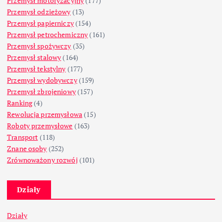
Przemysł motoryzacyjny
(177)
Przemysł odzieżowy
(13)
Przemysł papierniczy
(154)
Przemysł petrochemiczny
(161)
Przemysł spożywczy
(35)
Przemysł stalowy
(164)
Przemysł tekstylny
(177)
Przemysł wydobywczy
(159)
Przemysł zbrojeniowy
(157)
Ranking
(4)
Rewolucja przemysłowa
(15)
Roboty przemysłowe
(163)
Transport
(118)
Znane osoby
(252)
Zrównoważony rozwój
(101)
Działy
Działy