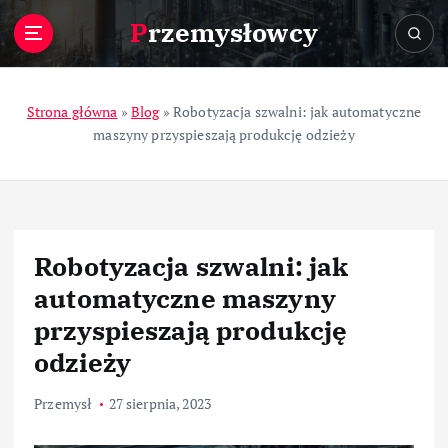
S
Przemysłowcy
k
i
p
t
Strona główna
»
Blog
»
Robotyzacja szwalni: jak automatyczne
o
maszyny przyspieszają produkcję odzieży
c
o
n
t
e
Robotyzacja szwalni: jak
n
t
automatyczne maszyny
przyspieszają produkcję
odzieży
Przemysł
27 sierpnia, 2023