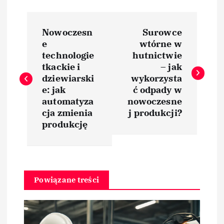
N
Nowoczesn
Surowce
a
e
wtórne w
technologie
hutnictwie
w
tkackie i
– jak
dziewiarski
wykorzysta
i
e: jak
ć odpady w
automatyza
nowoczesne
cja zmienia
j produkcji?
g
produkcję
a
c
Powiązane treści
j
a