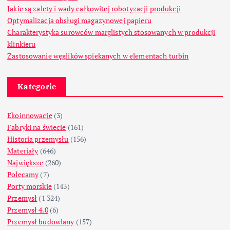
Jakie są zalety i wady całkowitej robotyzacji produkcji
Optymalizacja obsługi magazynowej papieru
Charakterystyka surowców marglistych stosowanych w produkcji
klinkieru
Zastosowanie węglików spiekanych w elementach turbin
Kategorie
Ekoinnowacje
(3)
Fabryki na świecie
(161)
Historia przemysłu
(156)
Materiały
(646)
Największe
(260)
Polecamy
(7)
Porty morskie
(143)
Przemysł
(1 324)
Przemysł 4.0
(6)
Przemysł budowlany
(157)