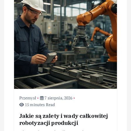
w
p
i
s
u
Przemysł
7 sierpnia, 2026
15 minutes Read
Jakie są zalety i wady całkowitej
robotyzacji produkcji