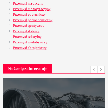
Przemysł medyczny
Przemysł motoryzacyjny
Przemysł papierniczy
Przemysł petrochemiczny
Przemysł spożywczy
Przemysł stalowy
Przemysł tekstylny
Przemysł wydobywczy
Przemysł zbrojeniowy
Może cię zainteresuje