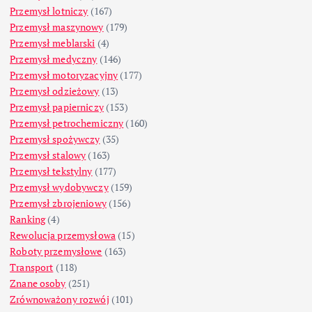
Przemysł lotniczy
(167)
Przemysł maszynowy
(179)
Przemysł meblarski
(4)
Przemysł medyczny
(146)
Przemysł motoryzacyjny
(177)
Przemysł odzieżowy
(13)
Przemysł papierniczy
(153)
Przemysł petrochemiczny
(160)
Przemysł spożywczy
(35)
Przemysł stalowy
(163)
Przemysł tekstylny
(177)
Przemysł wydobywczy
(159)
Przemysł zbrojeniowy
(156)
Ranking
(4)
Rewolucja przemysłowa
(15)
Roboty przemysłowe
(163)
Transport
(118)
Znane osoby
(251)
Zrównoważony rozwój
(101)