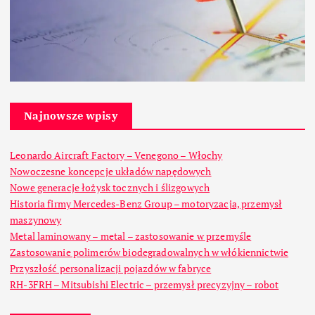
Najnowsze wpisy
Leonardo Aircraft Factory – Venegono – Włochy
Nowoczesne koncepcje układów napędowych
Nowe generacje łożysk tocznych i ślizgowych
Historia firmy Mercedes-Benz Group – motoryzacja, przemysł
maszynowy
Metal laminowany – metal – zastosowanie w przemyśle
Zastosowanie polimerów biodegradowalnych w włókiennictwie
Przyszłość personalizacji pojazdów w fabryce
RH-3FRH – Mitsubishi Electric – przemysł precyzyjny – robot