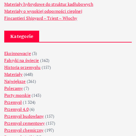
Materiały hybrydowe do struktur kadłubowych
Materiały o wysokiej odporności cieplnej
Fincantieri Shipyard – Triest – Włochy
Kategorie
Ekoinnowacje
(3)
Fabryki na świecie
(162)
Historia przemysłu
(157)
Materiały
(648)
Największe
(261)
Polecamy
(7)
Porty morskie
(143)
Przemysł
(1 324)
Przemysł 4.0
(6)
Przemysł budowlany
(157)
Przemysł cementowy
(157)
Przemysł chemiczny
(197)