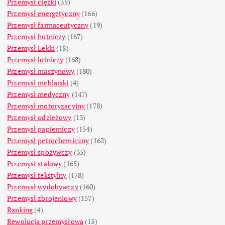
Przemysł ciężki
(35)
Przemysł energetyczny
(166)
Przemysł farmaceutyczny
(19)
Przemysł hutniczy
(167)
Przemysł Lekki
(18)
Przemysł lotniczy
(168)
Przemysł maszynowy
(180)
Przemysł meblarski
(4)
Przemysł medyczny
(147)
Przemysł motoryzacyjny
(178)
Przemysł odzieżowy
(13)
Przemysł papierniczy
(154)
Przemysł petrochemiczny
(162)
Przemysł spożywczy
(35)
Przemysł stalowy
(165)
Przemysł tekstylny
(178)
Przemysł wydobywczy
(160)
Przemysł zbrojeniowy
(157)
Ranking
(4)
Rewolucja przemysłowa
(15)