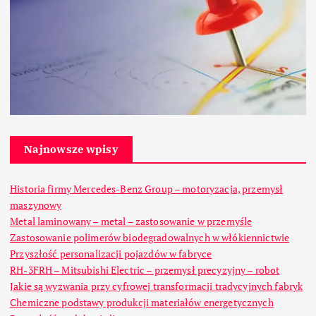
Najnowsze wpisy
Historia firmy Mercedes-Benz Group – motoryzacja, przemysł
maszynowy
Metal laminowany – metal – zastosowanie w przemyśle
Zastosowanie polimerów biodegradowalnych w włókiennictwie
Przyszłość personalizacji pojazdów w fabryce
RH-3FRH – Mitsubishi Electric – przemysł precyzyjny – robot
Jakie są wyzwania przy cyfrowej transformacji tradycyjnych fabryk
Chemiczne podstawy produkcji materiałów energetycznych