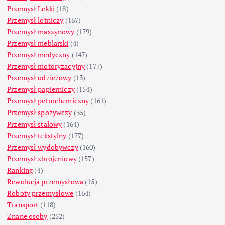
Przemysł Lekki
(18)
Przemysł lotniczy
(167)
Przemysł maszynowy
(179)
Przemysł meblarski
(4)
Przemysł medyczny
(147)
Przemysł motoryzacyjny
(177)
Przemysł odzieżowy
(13)
Przemysł papierniczy
(154)
Przemysł petrochemiczny
(161)
Przemysł spożywczy
(35)
Przemysł stalowy
(164)
Przemysł tekstylny
(177)
Przemysł wydobywczy
(160)
Przemysł zbrojeniowy
(157)
Ranking
(4)
Rewolucja przemysłowa
(15)
Roboty przemysłowe
(164)
Transport
(118)
Znane osoby
(252)