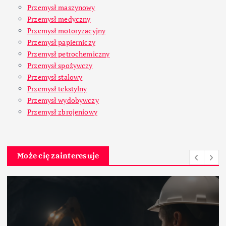
Przemysł maszynowy
Przemysł medyczny
Przemysł motoryzacyjny
Przemysł papierniczy
Przemysł petrochemiczny
Przemysł spożywczy
Przemysł stalowy
Przemysł tekstylny
Przemysł wydobywczy
Przemysł zbrojeniowy
Może cię zainteresuje