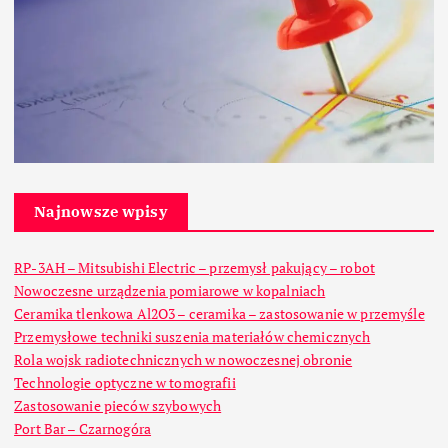
Najnowsze wpisy
RP-3AH – Mitsubishi Electric – przemysł pakujący – robot
Nowoczesne urządzenia pomiarowe w kopalniach
Ceramika tlenkowa Al2O3 – ceramika – zastosowanie w przemyśle
Przemysłowe techniki suszenia materiałów chemicznych
Rola wojsk radiotechnicznych w nowoczesnej obronie
Technologie optyczne w tomografii
Zastosowanie pieców szybowych
Port Bar – Czarnogóra