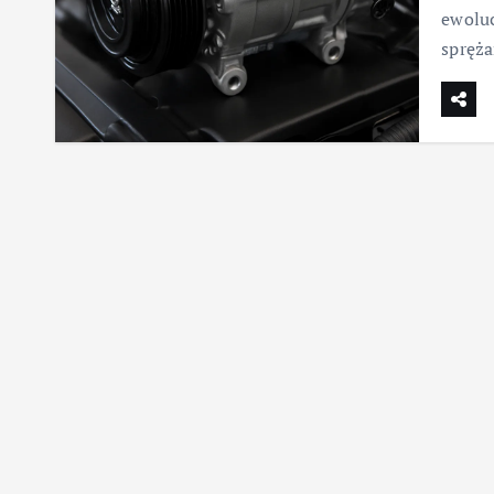
ewoluc
spręża