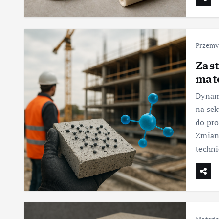
Przemy
Zas
mat
Dynami
na sek
do pro
Zmiany
techni
Materia