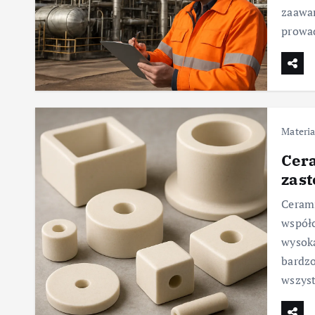
zaawa
prowad
Materia
Cera
zas
Cerami
współc
wysoką
bardzo
wszys