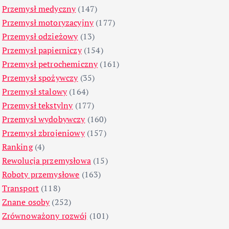
Przemysł medyczny
(147)
Przemysł motoryzacyjny
(177)
Przemysł odzieżowy
(13)
Przemysł papierniczy
(154)
Przemysł petrochemiczny
(161)
Przemysł spożywczy
(35)
Przemysł stalowy
(164)
Przemysł tekstylny
(177)
Przemysł wydobywczy
(160)
Przemysł zbrojeniowy
(157)
Ranking
(4)
Rewolucja przemysłowa
(15)
Roboty przemysłowe
(163)
Transport
(118)
Znane osoby
(252)
Zrównoważony rozwój
(101)