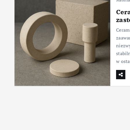
Cer
zas
Cerami
zaawan
niezwy
stabil
w osta